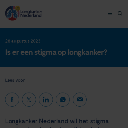
Longkanker
28 augustus 2023
Is er een stigma op longkanker?
Leven met
Ervaringen
Lees voor
Thymuskankers
Steun ons
Doneer nu
Longkanker Nederland wil het stigma