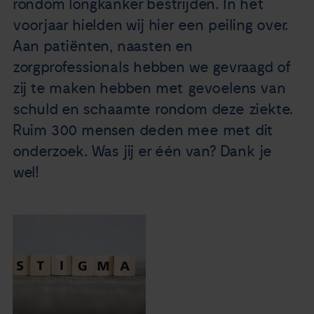
rondom longkanker bestrijden. In het
Nieuws
voorjaar hielden wij hier een peiling over.
Aan patiënten, naasten en
Agenda
zorgprofessionals hebben we gevraagd of
zij te maken hebben met gevoelens van
Over ons
schuld en schaamte rondom deze ziekte.
Ruim 300 mensen deden mee met dit
Zorgverleners
onderzoek. Was jij er één van? Dank je
wel!
Contact