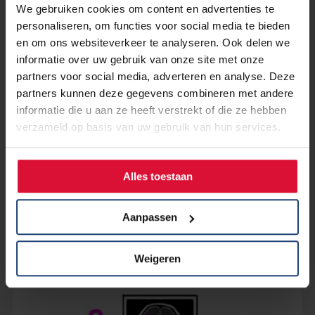
We gebruiken cookies om content en advertenties te
personaliseren, om functies voor social media te bieden
en om ons websiteverkeer te analyseren. Ook delen we
informatie over uw gebruik van onze site met onze
partners voor social media, adverteren en analyse. Deze
partners kunnen deze gegevens combineren met andere
informatie die u aan ze heeft verstrekt of die ze hebben
verzameld op basis van uw gebruik van hun services.
24 augustus 2023
Doe mee aan de vragenlijst over
Alles toestaan
pijnstilling na een longoperatie!
Aanpassen
Lees verder
Weigeren