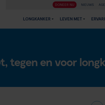
DONEER NU
NIEUWS
AG
LONGKANKER
LEVEN MET
ERVAR
, tegen en voor long