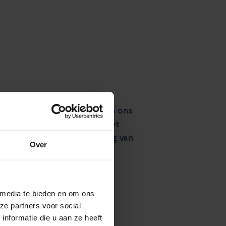
lde graag een geldbedrag aan ons
antal keer niet zo fraai in het
tar
wilden ze ons een bedrag van
Over
s heel welkom, dus op naar
t om een foto te maken. Ook
 media te bieden en om ons
ze partners voor social
nformatie die u aan ze heeft