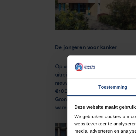
De jongeren voor kanker
Op vrijdag pakte ik de trein naa
uitreiken. Misschien ken je alleen
nieuws kwam? De mensen van Alb
Toestemming
€10.000,- geven. Of ze daar live
Groningen. Daar stonden stipt o
Deze website maakt gebruik
waren ze nog eens razendsnel me
We gebruiken cookies om cont
websiteverkeer te analyseren
media, adverteren en analys