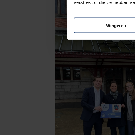
verstrekt of die ze hebben v
Weigeren