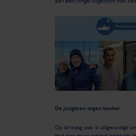
aan een jonge lotgenoot met ka
De jongeren tegen kanker
Op dinsdag was ik uitgenodigd om
had een mooi
project
bedacht in 