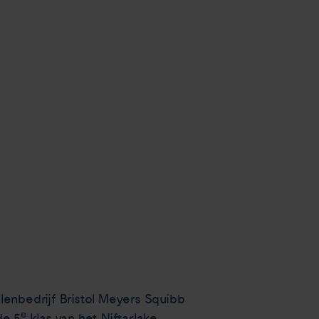
lenbedrijf Bristol Meyers Squibb
e
de 5
klas van het Niftarlake