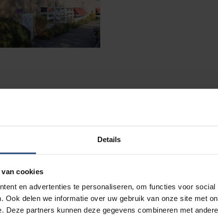
r Groningen. De studentenvereniging Albertus Magnus wi
 die ‘andere’ studentenvereniging uit Groningen, die een a
ertus Magnus zijn geweldig! Samen met hun
Stichting S
Details
 een cheque voor konden uitreiken vroegen ze. Dat geld i
p tijd drie studenten met een cheque en telefoon paraa
 van cookies
t het geld overmaken, het staat al op onze rekening!
ent en advertenties te personaliseren, om functies voor social
. Ook delen we informatie over uw gebruik van onze site met on
e. Deze partners kunnen deze gegevens combineren met andere i