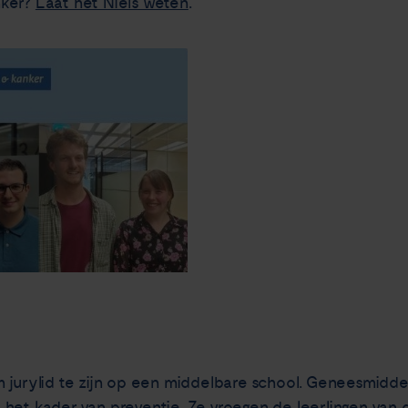
nker?
Laat het Niels weten
.
 jurylid te zijn op een middelbare school. Geneesmidde
het kader van preventie. Ze vroegen de leerlingen van 