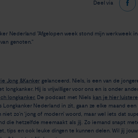
Deel via
anker Nederland "Afgelopen week stond mijn werkweek i
rvan genoten."
ie Jong &Kanker
gelanceerd. Niels, is een van de jong
et longkanker. Hij is vrijwilliger voor ons en is onder a
ch longkanker.
De podcast met Niels
kan je hier luister
s Longkanker Nederland in zit, gaan ze elke maand een 
niet zo’n ‘jong of modern’ woord, maar wel iets dat supe
d die hetzelfde meemaakt als jij. Zo iemand snapt mete
t, tips en ook leuke dingen te kunnen delen. Wil jij jouw