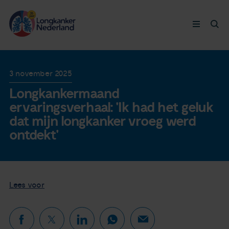
Longkanker
3 november 2025
Longkankermaand
Leven met
ervaringsverhaal: 'Ik had het geluk
dat mijn longkanker vroeg werd
Ervaringen
ontdekt'
Thymuskankers
Lees voor
Steun ons
Doneer nu