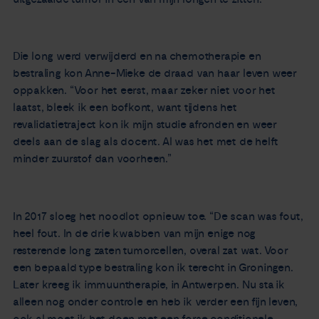
Die long werd verwijderd en na chemotherapie en
bestraling kon Anne-Mieke de draad van haar leven weer
oppakken. “Voor het eerst, maar zeker niet voor het
laatst, bleek ik een bofkont, want tijdens het
revalidatietraject kon ik mijn studie afronden en weer
deels aan de slag als docent. Al was het met de helft
minder zuurstof dan voorheen.”
In 2017 sloeg het noodlot opnieuw toe. “De scan was fout,
heel fout. In de drie kwabben van mijn enige nog
resterende long zaten tumorcellen, overal zat wat. Voor
een bepaald type bestraling kon ik terecht in Groningen.
Later kreeg ik immuuntherapie, in Antwerpen. Nu sta ik
alleen nog onder controle en heb ik verder een fijn leven,
ook al moet ik het doen met een forse conditionele