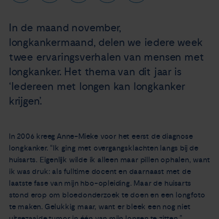
Nieuws
In de maand november,
Agenda
longkankermaand, delen we iedere week
twee ervaringsverhalen van mensen met
Over ons
longkanker. Het thema van dit jaar is
‘Iedereen met longen kan longkanker
Zorgverleners
krijgen’.
Contact
In 2006 kreeg Anne-Mieke voor het eerst de diagnose
longkanker. “Ik ging met overgangsklachten langs bij de
huisarts. Eigenlijk wilde ik alleen maar pillen ophalen, want
ik was druk: als fulltime docent en daarnaast met de
laatste fase van mijn hbo-opleiding. Maar de huisarts
stond erop om bloedonderzoek te doen en een longfoto
te maken. Gelukkig maar, want er bleek een nog niet
uitgezaaide tumor in één van mijn longen te zitten.”