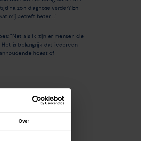
ijd na zo’n diagnose verder? En
at mij betreft beter…”
s: “Net als ik zijn er mensen die
 Het is belangrijk dat iedereen
 aanhoudende hoest of
Over