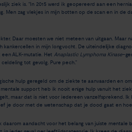
lijk ziek is. “In 2015 werd ik geopereerd aan een hernia
rug. Men zag vlekjes in mijn botten op de scan en in de 
dokter. Daar moesten we niet meteen van uitgaan. Maar n
 kankercellen in mijn longvocht. De uiteindelijke diagn
t een ALK-mutatie. Het
Anaplastic Lymphoma Kinase
-ge
eldeling tot gevolg. Pure pech.”
gische hulp geregeld om de ziekte te aanvaarden en om
 mentale support heb ik nooit enige hulp vanuit het zi
gelt, maar dat is niet voor iedereen vanzelfsprekend. I
leef je door met de wetenschap dat je dood gaat en hoe
 daarom aandacht voor het belang van juiste mentale be
nt in ieder geval per leeftijdscategorie. Ik kreeg de di