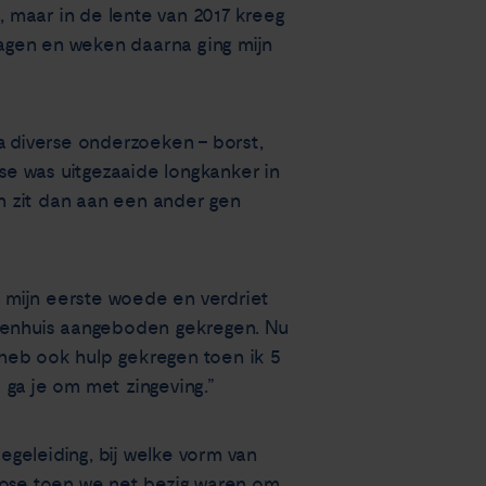
, maar in de lente van 2017 kreeg
dagen en weken daarna ging mijn
a diverse onderzoeken – borst,
ose was uitgezaaide longkanker in
n zit dan aan een ander gen
 mijn eerste woede en verdriet
ekenhuis aangeboden gekregen. Nu
k heb ook hulp gekregen toen ik 5
 ga je om met zingeving.”
geleiding, bij welke vorm van
agnose toen we net bezig waren om