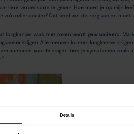
carrière verder vorm te geven. Hoe moet je op mijn leeft
 zo’n rollercoaster? Dat deel van de zorg kan en moet w
at longkanker vaak met roken wordt geassocieerd. Marloe
gkanker krijgen. Alle mensen kunnen longkanker krijgen.
ijk om aandacht voor te vragen: heb je symptomen zoals
.”
Details