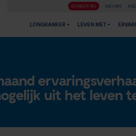
DONEER NU
NIEUWS
AG
LONGKANKER
LEVEN MET
ERVAR
and ervaringsverhaal:
gelijk uit het leven t