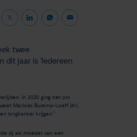
eek twee
it jaar is ‘Iedereen
erlijden. In 2020 ging het om
 weet Marloes Burema-Loeff (41),
n longkanker krijgen.”
rde zij als moeder van een