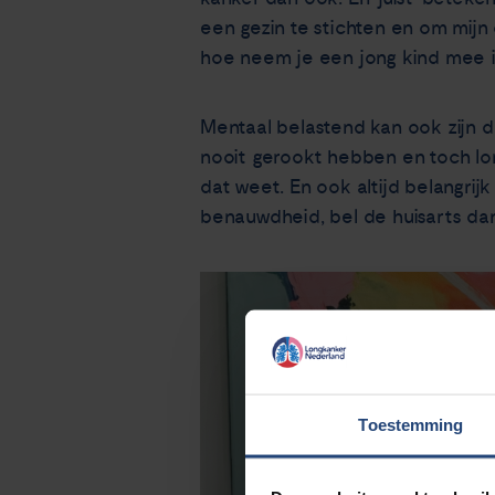
een gezin te stichten en om mijn 
hoe neem je een jong kind mee in
Mentaal belastend kan ook zijn d
nooit gerookt hebben en toch lon
dat weet. En ook altijd belangr
benauwdheid, bel de huisarts dan
Toestemming