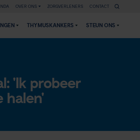
ENDA
OVER ONS
ZORGVERLENERS
CONTACT
INGEN
THYMUSKANKERS
STEUN ONS
 'Ik probeer
e halen'