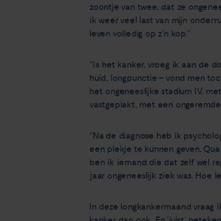
zoontje van twee, dat ze ongenees
ik weer veel last van mijn onder
leven volledig op z’n kop.”
“Is het kanker, vroeg ik aan de 
huid, longpunctie – vond men toch
het ongeneeslijke stadium IV, me
vastgeplakt, met een ongeremde c
“Na de diagnose heb ik psycholo
een plekje te kunnen geven. Qua
ben ik iemand die dat zelf wel re
jaar ongeneeslijk ziek was. Hoe 
In deze longkankermaand vraag ik
kanker dan ook. En ‘juist’ beteke