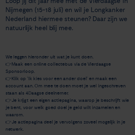
Loop jij dit jaar mee met de Vierdaagse in
Nieuws
Nijmegen (15-18 juli) en wil je Longkanker
Nederland hiermee steunen? Daar zijn we
Agenda
natuurlijk heel blij mee.
Over ons
We leggen hieronder uit wat je kunt doen.
Zorgverleners
👉Maak een online collectebus via de Vierdaagse
Sponsorloop.
Contact
👉Klik op ‘Ik kies voor een ander doel‘ en maak een
account aan. Om mee te doen moet je wel ingeschreven
staan als 4Daagse deelnemer.
👉Je krijgt een eigen actiepagina, waarop je beschrijft wie
je bent, voor welk goed doel je geld wilt inzamelen en
waarom.
👉Je actiepagina deel je vervolgens zoveel mogelijk in je
netwerk.