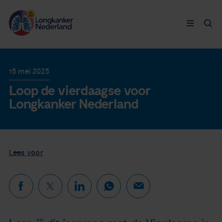
Longkanker
15 mei 2025
Loop de vierdaagse voor
Leven met
Longkanker Nederland
Ervaringen
Thymuskankers
Lees voor
Steun ons
Doneer nu