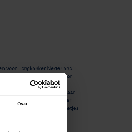
en voor Longkanker Nederland.
nker gesteld. Hij liep al voor
ie jaar geleden overleed aan
ei overleed, nog geen half jaar
ben ingezameld voor Longkanker
Over
nog meer steun, want alle beetjes