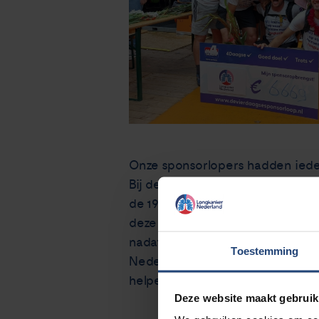
Onze sponsorlopers hadden ieder
Bij de vrouw van één van onze lo
de 19e keer, maar nu was opeens 
deze ziekte. De jongens van de f
nadat de diagnose longkanker wer
Toestemming
Nederland, of dit nou ging om ee
helpen om ons samen in te kunn
Deze website maakt gebruik