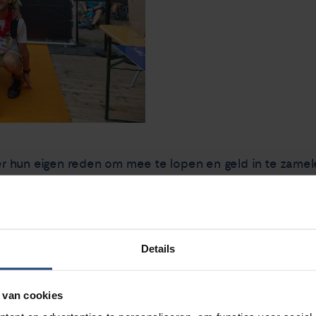
 hun eigen reden om mee te lopen en geld in te zamel
pers werd nog geen vier weken geleden de diagnose longka
alles anders. Een ander liep om zijn oom te eren die dr
oto liepen omdat de vader van twee van hen afgelopen m
d gesteld. Wij zijn dankbaar dat zij allemaal geld heb
Details
n klein of een groot bedrag. Wij hopen volgend jaar op 
en zetten voor mensen met longkanker.
 van cookies