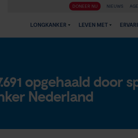
DONEER NU
NIEUWS
AG
LONGKANKER
LEVEN MET
ERVAR
7.691 opgehaald door 
nker Nederland