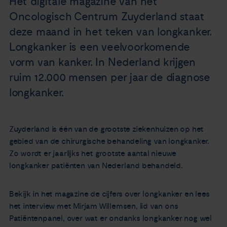
Het digitale magazine van het
Nieuws
Oncologisch Centrum Zuyderland staat
deze maand in het teken van longkanker.
Agenda
Longkanker is een veelvoorkomende
vorm van kanker. In Nederland krijgen
Over ons
ruim 12.000 mensen per jaar de diagnose
longkanker.
Zorgverleners
Contact
Zuyderland is één van de grootste ziekenhuizen op het
gebied van de chirurgische behandeling van longkanker.
Zo wordt er jaarlijks het grootste aantal nieuwe
longkanker patiënten van Nederland behandeld.
Bekijk in het magazine de cijfers over longkanker en lees
het interview met Mirjam Willemsen, lid van ons
Patiëntenpanel, over wat er ondanks longkanker nog wel