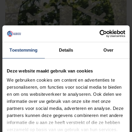
Toestemming
Details
Over
Deze website maakt gebruik van cookies
16 november 2021
We gebruiken cookies om content en advertenties te
Terugkijken: jaarbijeenkomst over
personaliseren, om functies voor social media te bieden
longkanker
en om ons websiteverkeer te analyseren. Ook delen we
informatie over uw gebruik van onze site met onze
partners voor social media, adverteren en analyse. Deze
Lees verder
partners kunnen deze gegevens combineren met andere
informatie die u aan ze heeft verstrekt of die ze hebben
verzameld op basis van uw gebruik van hun services.