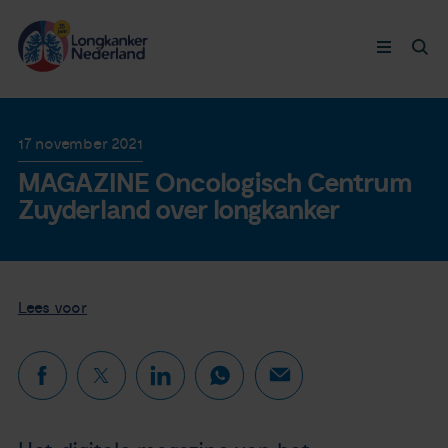
Longkanker
17 november 2021
MAGAZINE Oncologisch Centrum
Leven met
Zuyderland over longkanker
Ervaringen
Thymuskankers
Lees voor
Steun ons
Doneer nu