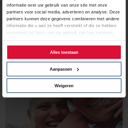
Ik loop voor Longkanker Nederland
informatie over uw gebruik van onze site met onze
omdat zij zich inzetten voor goed
partners voor social media, adverteren en analyse. Deze
onderzoek
partners kunnen deze gegevens combineren met andere
informatie die u aan ze heeft verstrekt of die ze hebben
verzameld op basis van uw gebruik van hun services.
Lees verder
Alles toestaan
Aanpassen
Weigeren