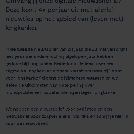
Ontvang jij onze digitale nieuwsbrief al?
Nieuws
Deze komt 4x per jaar uit met allerlei
nieuwtjes op het gebied van (leven met)
Agenda
longkanker.
Over ons
In de tweede nieuwsbrief van dit jaar, die 23 mei verschijnt,
lees je onder andere wat wij afgelopen jaar hebben
Zorgverleners
gedaan bij Longkanker Nederland. Je leest over het
stigma op longkanker. Vincent vertelt waarom hij 'loopt
Contact
voor longkanker' tijdens de Nijmeegse 4daagse en we
delen de uitkomsten van onze peiling over
mondproblemen na behandelingen tegen longkanker.
We hebben een nieuwsbrief voor patiënten en een
nieuwsbrief voor zorgverleners. Mis niks en schrijf je
hier
in
voor de nieuwsbrief.