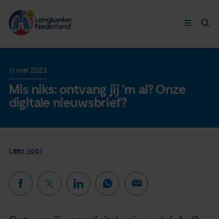
Longkanker
11 mei 2023
Mis niks: ontvang jij 'm al? Onze
Leven met
digitale nieuwsbrief?
Ervaringen
Thymuskankers
Lees voor
Steun ons
Doneer nu