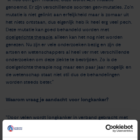
genoemd. Er zijn verschillende soorten gen-mutaties. Zo’n
mutatie is niet gelinkt aan erfelijkheid maar is zomaar uit
het niets ontstaan, dus eigenlijk heb ik heel erg veel pech.
Deze mutatie kan goed behandeld worden met
doelgerichte therapie
, alleen kan het nog niet worden
genezen. Nu zijn er vele onderzoeken bezig en zijn de
artsen en wetenschappers al heel ver met verschillende
onderzoeken om deze ziekte te bestrijden. Zo is de
doelgerichte therapie nog maar een paar jaar mogelijk en
de wetenschap staat niet stil dus de behandelingen
worden steeds beter.”
Waarom vraag je aandacht voor longkanker?
“Door velen wordt longkanker in verband gebracht met
roken en een oudere leeftijd. Ik pas niet in dat plaatje
maar heb wel deze rotziekte. Daarom wil ik graag
aandacht vragen voor de bekendheid van deze ziekte,