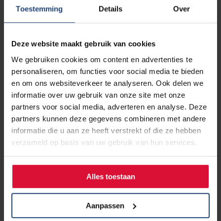
Toestemming
Details
Over
want iedereen met longen kan longkanker krijgen.”
“Ik wil – net zoals alle andere mensen met (long)kanker –
Deze website maakt gebruik van cookies
dat de onderzoeken naar kanker steeds betere resultaten
We gebruiken cookies om content en advertenties te
geven. Zodat in de toekomst mensen misschien van
personaliseren, om functies voor social media te bieden
longkanker kunnen genezen. En dat kanker steeds meer
en om ons websiteverkeer te analyseren. Ook delen we
wordt bestreden. Ik wil iedereen bewust maken wat voor
informatie over uw gebruik van onze site met onze
impact kanker heeft op mensenlevens.”
partners voor social media, adverteren en analyse. Deze
partners kunnen deze gegevens combineren met andere
Oproep op Facebook bereikt veel mensen
informatie die u aan ze heeft verstrekt of die ze hebben
verzameld op basis van uw gebruik van hun services.
Op 2 november plaatst Niels een
oproep op Facebook
waarin hij aandacht vraagt voor longkanker en extra
Alles toestaan
bekendheid wil voor deze ziekte en de impact ervan. Hij
vraagt iedereen om zijn bericht te delen. Dat doet men
massaal, de oproep wordt een succes! Het bericht is
Aanpassen
inmiddels al meer dan 700 keer gedeeld. Ook wordt het