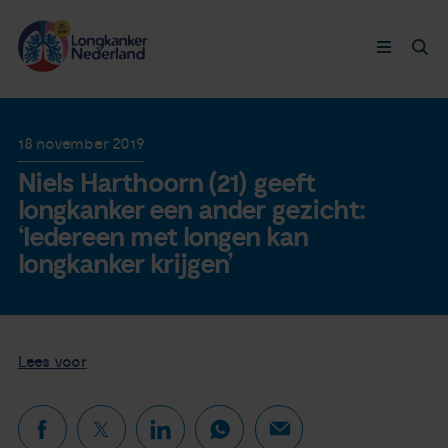
Longkanker
18 november 2019
Niels Harthoorn (21) geeft
Leven met
longkanker een ander gezicht:
‘Iedereen met longen kan
Ervaringen
longkanker krijgen’
Thymuskankers
Lees voor
Steun ons
Doneer nu