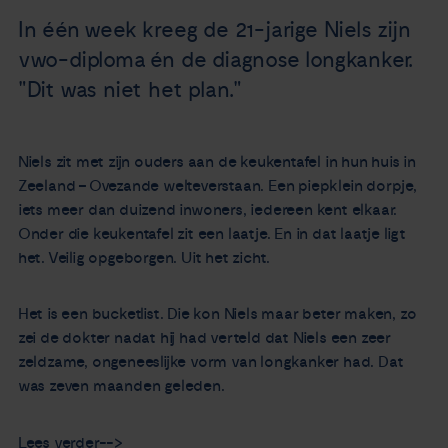
Nieuws
In één week kreeg de 21-jarige Niels zijn
vwo-diploma én de diagnose longkanker.
Agenda
"Dit was niet het plan."
Over ons
Niels zit met zijn ouders aan de keukentafel in hun huis in
Zeeland – Ovezande welteverstaan. Een piepklein dorpje,
Zorgverleners
iets meer dan duizend inwoners, iedereen kent elkaar.
Onder die keukentafel zit een laatje. En in dat laatje ligt
Contact
het. Veilig opgeborgen. Uit het zicht.
Het is een bucketlist. Die kon Niels maar beter maken, zo
zei de dokter nadat hij had verteld dat Niels een zeer
zeldzame, ongeneeslijke vorm van longkanker had. Dat
was zeven maanden geleden.
Lees verder-->