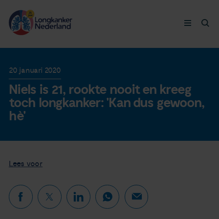
Longkanker
20 januari 2020
Niels is 21, rookte nooit en kreeg
Leven met
toch longkanker: 'Kan dus gewoon,
hè'
Ervaringen
Thymuskankers
Lees voor
Steun ons
Doneer nu