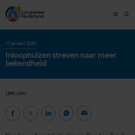
Longkanker
17 januari 2020
Inloophuizen streven naar meer
Leven met
bekendheid
Ervaringen
Thymuskankers
Lees voor
Steun ons
Doneer nu