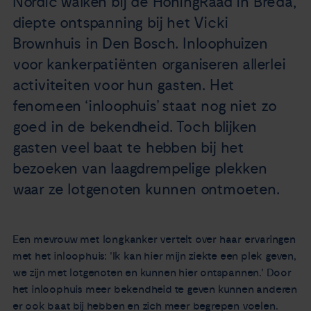
Nordic walken bij de HoningRaad in Breda,
Nieuws
diepte ontspanning bij het Vicki
Brownhuis in Den Bosch. Inloophuizen
Agenda
voor kankerpatiënten organiseren allerlei
activiteiten voor hun gasten. Het
Over ons
fenomeen ‘inloophuis’ staat nog niet zo
goed in de bekendheid. Toch blijken
Zorgverleners
gasten veel baat te hebben bij het
bezoeken van laagdrempelige plekken
Contact
waar ze lotgenoten kunn en ontmoeten.
Een mevrouw met longkanker vertelt over haar ervaringen
met het inloophuis: 'Ik kan hier mijn ziekte een plek geven,
we zijn met lotgenoten en kunnen hier ontspannen.' Door
het inloophuis meer bekendheid te geven kunnen anderen
er ook baat bij hebben en zich meer begrepen voelen.