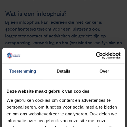
Wat is een inloophuis?
Bij een inloophuis kan iedereen die met kanker is
geconfronteerd terecht voor een luisterend oor,
lotgenotencontact of activiteiten die gericht zijn op
ontspanning, verwerking en het (her)vinden van fysieke en
mentale kracht en veerkracht. Kijk op de
website van
IPSO
(alle inloophuizen) voor het inloophuis bij jou in de
buurt en bekijk de activiteiten.
Toestemming
Details
Over
Bron: De Nieuwsredactie
Deze website maakt gebruik van cookies
We gebruiken cookies om content en advertenties te
personaliseren, om functies voor social media te bieden
en om ons websiteverkeer te analyseren. Ook delen we
informatie over uw gebruik van onze site met onze