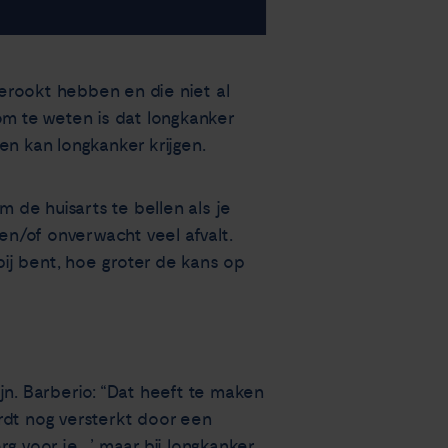
erookt hebben en die niet al
om te weten is dat longkanker
en kan longkanker krijgen.
de huisarts te bellen als je
n/of onverwacht veel afvalt.
bij bent, hoe groter de kans op
jn. Barberio: “Dat heeft te maken
ordt nog versterkt door een
g voor je…’, maar bij longkanker