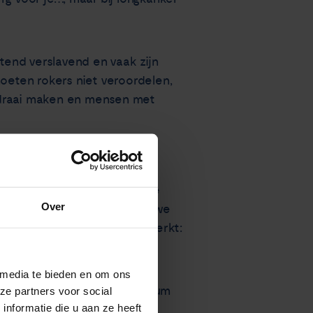
ttend verslavend en vaak zijn
moeten rokers niet veroordelen,
e draai maken en mensen met
den gewonnen. “Verschillende
Over
 bloedonderzoek. Daar zien we
derzoek al zeker dat het werkt:
 media te bieden en om ons
 keren gevonden in een stadium
ze partners voor social
nformatie die u aan ze heeft
 een hoog risico hebben om