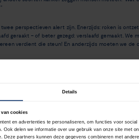
’”
wee perspectieven alert zijn. Enerzijds: roken is ontze
laafd geraakt – of beter gezegd: verslaafd gemaakt. We 
dereen verdient die steun! En anderzijds moeten we d
 waarmee de strijd tegen longkanker veel vaker kan wor
Details
euwe vormen van diagnostiek zoals een ademanalyse en
, maar van één ding weten we door wetenschappelijk on
 van cookies
ent en advertenties te personaliseren, om functies voor social
derzoek) wordt longkanker in meer dan de helft van de
. Ook delen we informatie over uw gebruik van onze site met on
e. Deze partners kunnen deze gegevens combineren met andere i
jk is. Als je jaarlijks een CT-scan doet bij mensen die