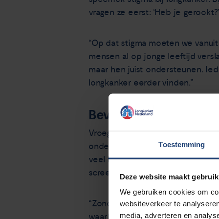
vragen ze eerst: ‘Heb je gerookt?
“Op dat stigma moeten we vanuit t
mensen al op jonge leeftijd vers
maar hen juist ondersteunen. Ie
longkanker eerder vinden.”
Bevolkingsonderzoek
Vroege opsporing dus als sleutel
Toestemming
onderzoeken richten zich op ni
veel hoopgevende ontwikkelingen
screening met een CT-scan.”
Deze website maakt gebruik
We gebruiken cookies om cont
“Zonder screening (bevolkingson
websiteverkeer te analyseren
media, adverteren en analys
waarbij genezing niet meer mogeli