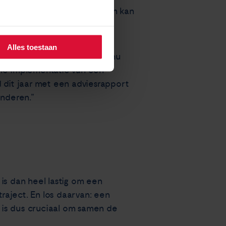
en in ‘stadium 1’ ontdekt. Dan kan
Alles toestaan
er, maar daar blijft het tot nu
nelle implementatie van een
d dit jaar met een adviesrapport
anderen.”
 is dan heel lastig om een
raject. En los daarvan: een
k is dus cruciaal om samen de