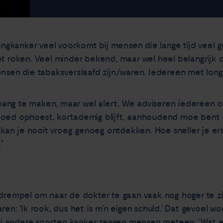
gkanker veel voorkomt bij mensen die lange tijd veel g
et roken. Veel minder bekend, maar wel heel belangrijk 
ensen die tabaksverslaafd zijn/waren. Iedereen met long
ng te maken, maar wel alert. We adviseren iedereen om 
loed ophoest, kortademig blijft, aanhoudend moe bent e
r kan je nooit vroeg genoeg ontdekken. Hoe sneller je er
.”
 drempel om naar de dokter te gaan vaak nog hoger te zi
ren: ‘Ik rook, dus het is m’n eigen schuld.’ Dat gevoel w
Bij andere soorten kanker zeggen mensen meteen: ‘Wat er