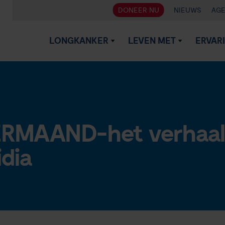
DONEER NU
NIEUWS
AG
LONGKANKER
LEVEN MET
ERVAR
MAAND-het verhaal
idia