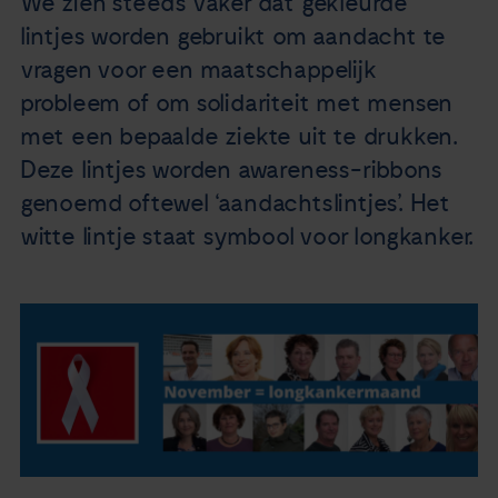
We zien steeds vaker dat gekleurde
Nieuws
lintjes worden gebruikt om aandacht te
vragen voor een maatschappelijk
Agenda
probleem of om solidariteit met mensen
met een bepaalde ziekte uit te drukken.
Over ons
Deze lintjes worden awareness-ribbons
genoemd oftewel ‘aandachtslintjes’. Het
Zorgverleners
witte lintje staat symbool voor longkanker.
Contact