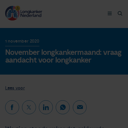
Longkanker
1 november 2020
November longkankermaand: vraag
Leven met
aandacht voor longkanker
Ervaringen
Thymuskankers
Lees voor
Steun ons
Doneer nu