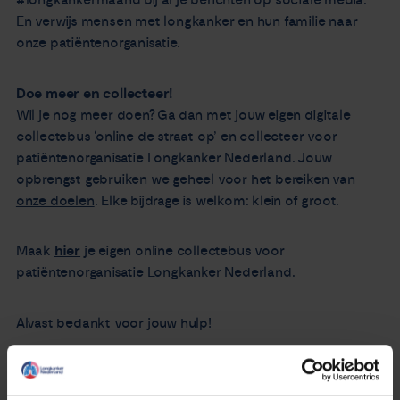
#longkankermaand bij al je berichten op sociale media.
En verwijs mensen met longkanker en hun familie naar
onze patiëntenorganisatie.
Doe meer en collecteer!
Wil je nog meer doen? Ga dan met jouw eigen digitale
collectebus ‘online de straat op’ en collecteer voor
patiëntenorganisatie Longkanker Nederland. Jouw
opbrengst gebruiken we geheel voor het bereiken van
onze doelen
. Elke bijdrage is welkom: klein of groot.
Maak
hier
je eigen online collectebus voor
patiëntenorganisatie Longkanker Nederland.
Alvast bedankt voor jouw hulp!