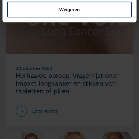
Weigeren
30 oktober 2020
Herhaalde oproep: Vragenlijst over
impact longkanker en slikken van
tabletten of pillen
Lees verder