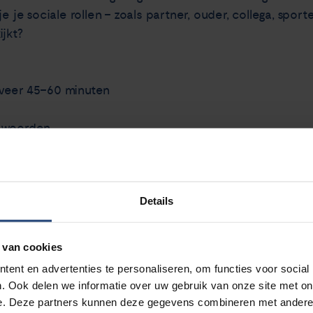
e je sociale rollen – zoals partner, ouder, collega, sport
ijkt?
eveer 45–60 minuten
en woorden
m.brekhof@umcg.nl
iël gerust een mail:
Details
 van cookies
ent en advertenties te personaliseren, om functies voor social
. Ook delen we informatie over uw gebruik van onze site met on
e. Deze partners kunnen deze gegevens combineren met andere i