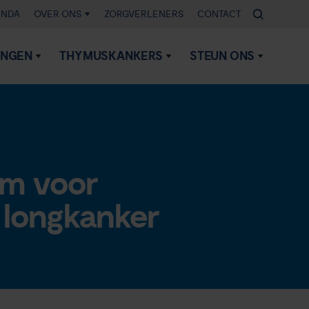
ENDA
OVER ONS
ZORGVERLENERS
CONTACT
INGEN
THYMUSKANKERS
STEUN ONS
um voor
 longkanker