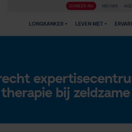
DONEER NU
NIEUWS
AG
LONGKANKER
LEVEN MET
ERVAR
echt expertisecentr
 therapie bij zeldzame