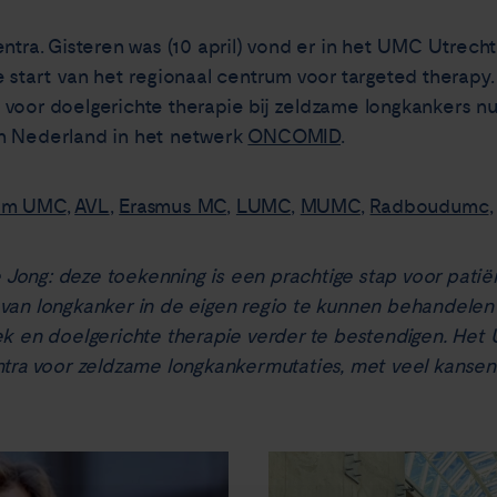
entra. Gisteren was (10 april) vond er in het UMC Utrec
e start van het regionaal centrum voor targeted therap
 voor doelgerichte therapie bij zeldzame longkankers
n Nederland in het netwerk
ONCOMID
.
am UMC
,
AVL
,
Erasmus MC
,
LUMC
,
MUMC
,
Radboudumc
ong: deze toekenning is een prachtige stap voor patië
 longkanker in de eigen regio te kunnen behandelen 
ek en doelgerichte therapie verder te bestendigen. He
ntra voor zeldzame longkankermutaties, met veel kansen 