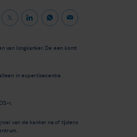
rmen van longkanker. De een komt
lleen in expertisecentra
OS-1.
roei van de kanker na of tijdens
entrum.