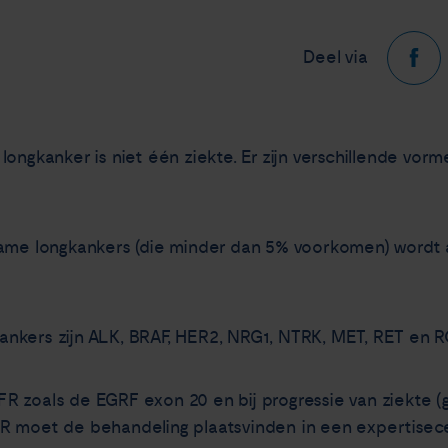
Deel via
longkanker is niet één ziekte. Er zijn verschillende vo
zame longkankers (die minder dan 5% voorkomen) wordt a
nkers zijn ALK, BRAF, HER2, NRG1, NTRK, MET, RET en R
 zoals de EGRF exon 20 en bij progressie van ziekte (g
R moet de behandeling plaatsvinden in een expertisec