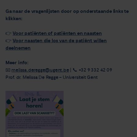
Ga naar de vragenlijsten door op onderstaande links te
klikken:
👉
Voor patiënten of patiënten en naasten
👉
Voor naasten die los van de patiënt willen
deelnemen
Meer info:
📧
melissa.deregge@ugent.be
| 📞 +32 9 332 42 09
Prof. dr. Melissa De Regge – Universiteit Gent