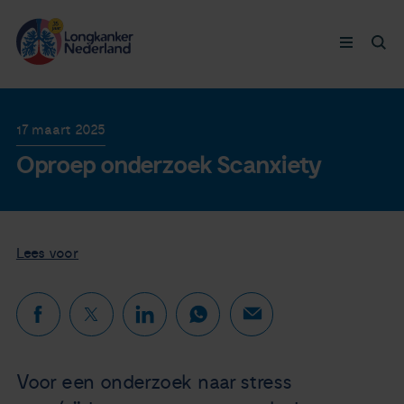
Longkanker
17 maart 2025
Oproep onderzoek Scanxiety
Leven met
Ervaringen
Lees voor
Thymuskankers
Steun ons
Doneer nu
Voor een onderzoek naar stress