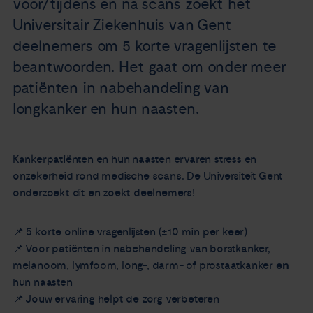
voor/tijdens en na scans zoekt het
Nieuws
Universitair Ziekenhuis van Gent
deelnemers om 5 korte vragenlijsten te
Agenda
beantwoorden. Het gaat om onder meer
patiënten in nabehandeling van
Over ons
longkanker en hun naasten.
Zorgverleners
Kankerpatiënten en hun naasten ervaren stress en
onzekerheid rond medische scans. De Universiteit Gent
Contact
onderzoekt dit en zoekt deelnemers!
📌 5 korte online vragenlijsten (±10 min per keer)
📌 Voor patiënten in nabehandeling van borstkanker,
melanoom, lymfoom, long-, darm- of prostaatkanker
en
hun naasten
📌 Jouw ervaring helpt de zorg verbeteren