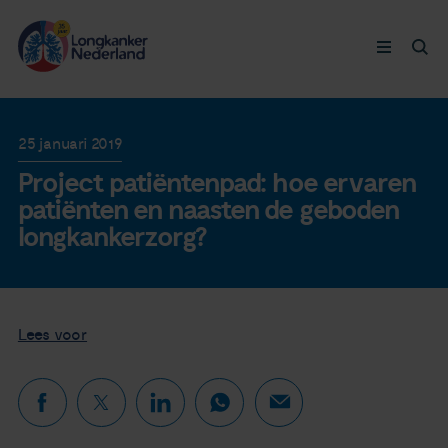
Longkanker
25 januari 2019
Project patiëntenpad: hoe ervaren
Leven met
patiënten en naasten de geboden
longkankerzorg?
Ervaringen
Thymuskankers
Lees voor
Steun ons
Doneer nu