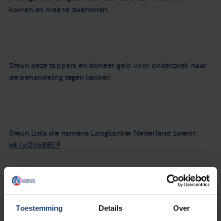
komen en mee te zwemmen.
Steun deze toppers en doneer geld voor onderzoek naar
de behandeling tegen kanker!
Steun Lidia die namens Longkanker Nederland zwemt:
bit.ly/2VpBBEP
Of steun het team 'NFK zwemt mee’:
bit.ly/2W81ihm
Toestemming
Details
Over