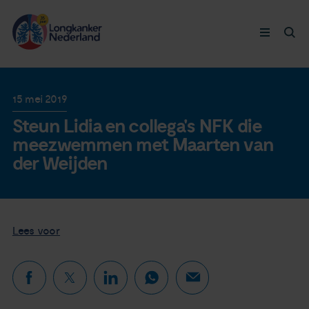
Longkanker
15 mei 2019
Steun Lidia en collega's NFK die
Leven met
meezwemmen met Maarten van
der Weijden
Ervaringen
Thymuskankers
Lees voor
Steun ons
Doneer nu