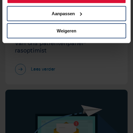
Aanpassen
3 februari 2023
Weigeren
In memoriam Gera de Koning- lid
van ons patiëntenpanel-
rasoptimist
Lees verder