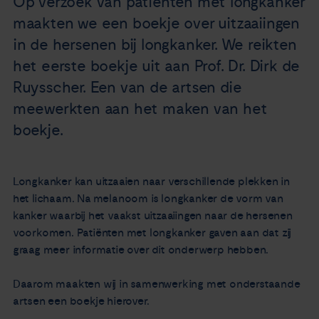
Op verzoek van patiënten met longkanker
Nieuws
maakten we een boekje over uitzaaiingen
in de hersenen bij longkanker. We reikten
Agenda
het eerste boekje uit aan Prof. Dr. Dirk de
Ruysscher. Een van de artsen die
Over ons
meewerkten aan het maken van het
boekje.
Zorgverleners
Contact
Longkanker kan uitzaaien naar verschillende plekken in
het lichaam. Na melanoom is longkanker de vorm van
kanker waarbij het vaakst uitzaaiingen naar de hersenen
voorkomen. Patiënten met longkanker gaven aan dat zij
graag meer informatie over dit onderwerp hebben.
Daarom maakten wij in samenwerking met onderstaande
artsen een boekje hierover.