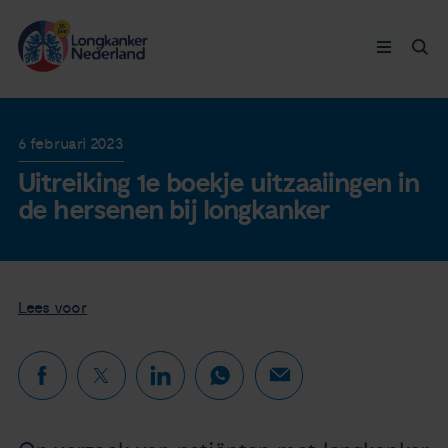
Longkanker
6 februari 2023
Uitreiking 1e boekje uitzaaiingen in
Leven met
de hersenen bij longkanker
Ervaringen
Thymuskankers
Lees voor
Steun ons
Doneer nu