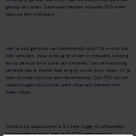
gevolg van roken. Daarnaast hebben vrouwen 30% meer
kans op een miskraam.
Heb je ooit gehoord van derdehands rook? Dit is rook die
niet verdwijnt, maar is terug te vinden in meubels, kleding
en op de huid en in urine van kinderen. Een dermatoloog
vertelde dat je sneller kaal en grijs wordt door roken. En je
hebt 6x meer kans op een herseninfarct. Zo’n 75% van de
vaatchirurgen zou zonder werk zitten als mensen niet
meer roken.
De kans op blaaskanker is 3½ keer hoger. En afhankelijk
van hoeveel je rookt, heb je 21-57% meer kans op