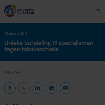
Longkanker
29 maart 2019
Unieke bundeling 19 specialismen
Leven met
tegen tabaksschade
Ervaringen
Thymuskankers
Lees voor
Steun ons
Doneer nu