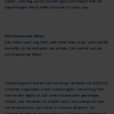
waren. Elke dag wordt Vincent geconfronteerd met de
beperkingen die hij heeft doordat hij roker was.
Schrikbarende feiten
Dat roken voor nog heel veel meer leed zorgt, werd pijnlijk
duidelijk uit de verhalen van artsen. Een aantal van de
schrikbarende feiten:
Verslavingsarts Robert van de Graaf vertelde dat 825.000
kinderen opgroeien in een rokend gezin. Neuroloog Rien
Vermeulen legde uit dat roken bloedvaten gevoeliger
maakt, dat hersenen er sneller door verouderen en dat
de hersenschors van roken in volume afneemt. De
kinderarts gaf aan dat er per jaar 60 baby’s overlijden als