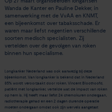
Op 27 maart organiseerden longartsen
Nieuws
Wanda de Kanter en Pauline Dekker, in
samenwerking met de VvAA en KNMT,
Agenda
een bijeenkomst over tabaksschade. Er
waren maar liefst negentien verschillende
Over ons
soorten medisch specialisten. Zij
vertelden over de gevolgen van roken
Zorgverleners
binnen hun specialisme.
Contact
Longkanker Nederland was ook aanwezig bij deze
bijeenkomst. Van longkanker is bekend dat in Nederland
85% wordt veroorzaakt door roken. Vincent Bloothoofd,
patiënt met longkanker, vertelde wat de impact van roken
op hem is. Hij heeft maar liefst 24 chemokuren ondergaan,
radiotherapie gehad en een 2 dagen durende operatie
moeten ondergaan omdat ook zijn wervels aangetast