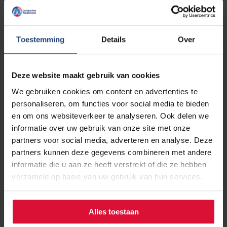
diabetes. Cardioloog Angela Maas noemde roken de
meest destructieve risicofactor in haar vakgebied.
Toestemming
Details
Over
Deze website maakt gebruik van cookies
Diana Monissen, voormalig Directeur Generaal van het
ministerie van Volksgezondheid en momenteel bestuurder
We gebruiken cookies om content en advertenties te
van het Prinses Maxima centrum voor kinderoncologie,
personaliseren, om functies voor social media te bieden
voegde toe dat de economische gevolgen voor de
en om ons websiteverkeer te analyseren. Ook delen we
maatschappij ook enorm zijn. Zo groot dat de accijns die
informatie over uw gebruik van onze site met onze
op sigaretten zit deze gevolgen niet compenseert.
partners voor social media, adverteren en analyse. Deze
Kortom, verhoog de prijs van een pakje sigaretten.
partners kunnen deze gegevens combineren met andere
informatie die u aan ze heeft verstrekt of die ze hebben
verzameld op basis van uw gebruik van hun services.
Lichtpuntje
Alles toestaan