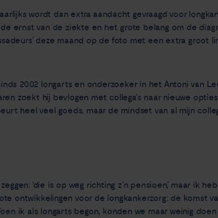
arlijks wordt dan extra aandacht gevraagd voor longka
 de ernst van de ziekte en het grote belang om de diagn
adeurs’ deze maand op de foto met een extra groot lin
, sinds 2002 longarts en onderzoeker in het Antoni van
n jaren zoekt hij bevlogen met collega’s naar nieuwe op
urt heel veel goeds, maar de mindset van al mijn collega’
zeggen: ‘die is op weg richting z’n pensioen’, maar ik h
ote ontwikkelingen voor de longkankerzorg: de komst 
 Toen ik als longarts begon, konden we maar weinig doe