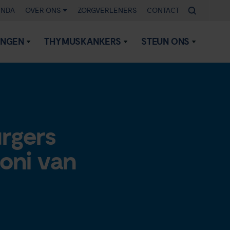
ENDA
OVER ONS
ZORGVERLENERS
CONTACT
INGEN
THYMUSKANKERS
STEUN ONS
urgers
toni van