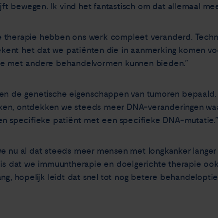
ijft bewegen. Ik vind het fantastisch om dat allemaal m
e therapie hebben ons werk compleet veranderd. Tech
etekent het dat we patiënten die in aanmerking komen vo
tie met andere behandelvormen kunnen bieden.”
den de genetische eigenschappen van tumoren bepaald.
ken, ontdekken we steeds meer DNA-veranderingen waa
en specifieke patiënt met een specifieke DNA-mutatie.
we nu al dat steeds meer mensen met longkanker langer 
g is dat we immuuntherapie en doelgerichte therapie o
ng, hopelijk leidt dat snel tot nog betere behandeloptie