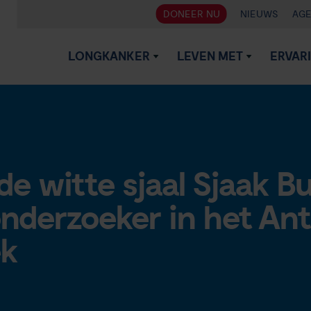
DONEER NU
NIEUWS
AG
LONGKANKER
LEVEN MET
ERVAR
de witte sjaal Sjaak B
onderzoeker in het An
k