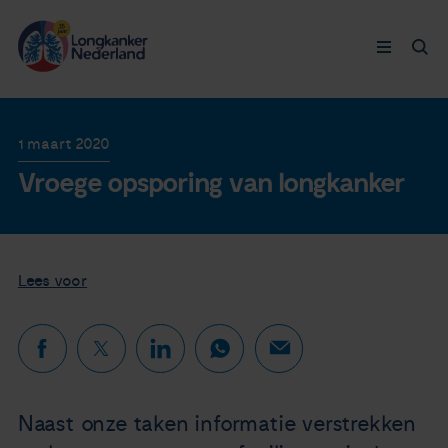
Longkanker
1 maart 2020
Vroege opsporing van longkanker
Leven met
Ervaringen
Lees voor
Thymuskankers
Steun ons
Doneer nu
Naast onze taken informatie verstrekken