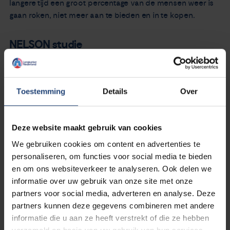
langere tijd een groot percentage van de mensen weer is
gaan roken, niet meer aan te bieden en in te kopen.
NELSON studie
Dan is er nog discussie over de NELSON studie waarvan
de eindresultaten recent zijn
gepubliceerd in vakblad
NEJM
. De NELSON studie is een
Toestemming
Details
Over
proefbevolkingsonderzoek onder ruim 13 duizend
Nederlandse en Belgische mannen. Het is de eerste stap
naar de mogelijkheid dat er in Nederland een
Deze website maakt gebruik van cookies
bevolkingsonderzoek naar longkanker komt.
We gebruiken cookies om content en advertenties te
personaliseren, om functies voor social media te bieden
Echter critici zeggen het levert niets op: Er overleden
en om ons websiteverkeer te analyseren. Ook delen we
namelijk ongeveer net zoveel mensen in de controlegroep
informatie over uw gebruik van onze site met onze
als in de onderzoeksgroep, echter niet aan longkanker. En
partners voor social media, adverteren en analyse. Deze
er wordt natuurlijk niet gepretendeerd dat er niemand
partners kunnen deze gegevens combineren met andere
meer zal overlijden, maar wel dat iemand met longkanker
informatie die u aan ze heeft verstrekt of die ze hebben
langer kan leven.