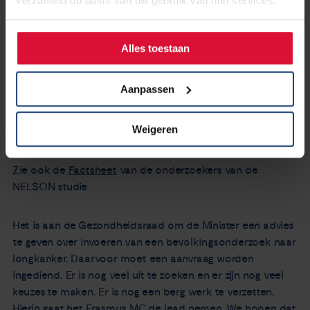
verzameld op basis van uw gebruik van hun services.
Voor ons is het belangrijkst dat longkanker normaal vaak
pas wordt ontdekt in een stadium waarbij geen genezing
Alles toestaan
meer mogelijk is. De NELSON studie waaruit het advies
komt om jaarlijks een CT scan te doen bij een risicogroep,
Aanpassen
heeft als effect dat bij maar liefst 50% van de mensen uit
de onderzoeksgroep longkanker al in stadium 1a wordt
Weigeren
gevonden, waarbij genezing nog mogelijk is.
Zie ook de
Factsheet
van de onderzoekers van de
NELSON studie
Het is aan de Gezondheidsraad om de Minister een advies
te geven over invoeren van een bevolkingsonderzoek naar
longkanker. Daarvoor moet een aanvraag worden
ingediend. Er is nog veel uit te zoeken en er zijn nog veel
keuzes te maken. Er is nog een berg werk te verzetten.
Hierin gaat het Erasmus MC de lead nemen. We hopen dat