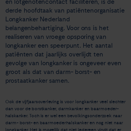
en lotgenotencontact faciliteren, is de
Nieuws
derde hoofdtaak van patiëntenorganisatie
Longkanker Nederland
Agenda
belangenbehartiging. Voor ons is het
realiseren van vroege opsporing van
Over ons
longkanker een speerpunt. Het aantal
patiënten dat jaarlijks overlijdt ten
Zorgverleners
gevolge van longkanker is ongeveer even
groot als dat van darm- borst- en
Contact
prostaatkanker samen.
Ook de vijfjaarsoverleving is voor longkanker veel slechter
dan voor de borstkanker, darmkanker en baarmoeder-
halskanker. Toch is er wel een bevolkingsonderzoek naar
darm- borst- en baarmoederhalskanker en nog niet naar
longkanker. Het is mogelijk dat niet iedereen vindt dat er