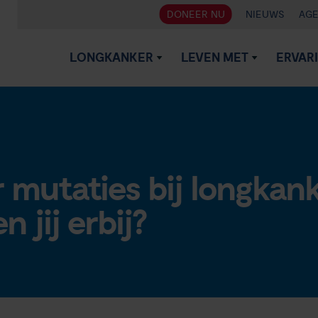
DONEER NU
NIEUWS
AG
LONGKANKER
LEVEN MET
ERVAR
 mutaties bij longkan
 jij erbij?