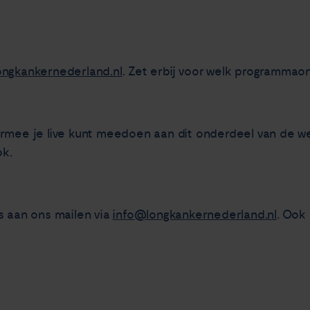
ongkankernederland.nl
. Zet erbij voor welk programmao
rmee je live kunt meedoen aan dit onderdeel van de web
ok.
s aan ons mailen via
info@longkankernederland.nl
. Ook 