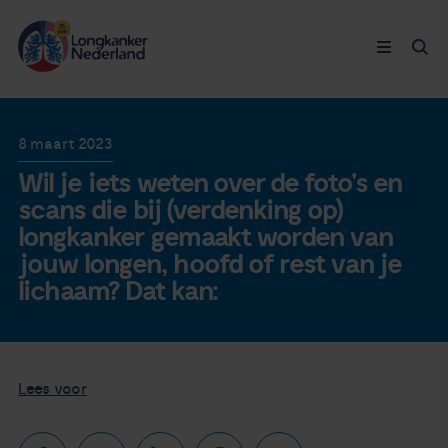
Longkanker
8 maart 2023
Wil je iets weten over de foto's en
Leven met
scans die bij (verdenking op)
longkanker gemaakt worden van
Ervaringen
jouw longen, hoofd of rest van je
lichaam? Dat kan:
Thymuskankers
Steun ons
Lees voor
Doneer nu