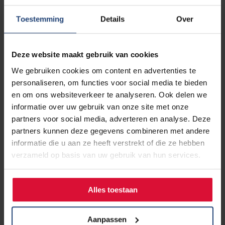
Joachim Aerts als longarts en afdelingshoofd
longgeneeskunde betrokken bij het traject. Joachim Aerts:
Toestemming
Details
Over
“De laatste jaren is er een enorme ontwikkeling in de
behandelmogelijkheden voor patiënten met longkanker.
Deze kennis is in Nederland gecentraliseerd in een aantal
Deze website maakt gebruik van cookies
expertziekenhuizen. Het is belangrijk dat iedere patiënt
We gebruiken cookies om content en advertenties te
dezelfde kansen krijgt. De moleculaire diagnostiek en ook
personaliseren, om functies voor social media te bieden
de interpretatie van de uitslagen is extreem complex
en om ons websiteverkeer te analyseren. Ook delen we
geworden, en vereist centralisatie van deze diagnostiek en
informatie over uw gebruik van onze site met onze
interpretatie, en de behandeling. Daarmee versnellen we
partners voor social media, adverteren en analyse. Deze
juist de diagnostiek voor een patiënt, zorgen we voor de
partners kunnen deze gegevens combineren met andere
juiste keuze van een behandeling en stimuleren we het
informatie die u aan ze heeft verstrekt of die ze hebben
ontdekken van nieuwe behandelingen. Door de zorg te
verzameld op basis van uw gebruik van hun services.
organiseren in netwerken kunnen we in samenwerking met
partnerziekenhuizen de zorg voor patiënten echt
optimaliseren met maar één doel: de patiënt zoveel
Alles toestaan
mogelijk kans geven op de optimale behandeling.”
Aanpassen