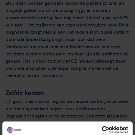
afspraken worden gemaakt, zodat de patiënt zo snel als
mogelijk getest wordt, de uitslag krijgt en aan een
passende behandeling kan beginnen.” Carin Louis van NFK
vult aan: “Het realiseren van expertziekenhuizen voor DNA
diagnostiek zorgt niet alleen dat iedere individuele patiënt
optimale (expert)zorg krijgt, maar ook dat we in
Nederland optimaal snel en effectief nieuwe kennis en
inzichten kunnen opbouwen, en daar zijn alle patiënten bij
gebaat. Het is mooi te zien dat CZ hieraan bijdraagt door
concrete afspraken over expertzorg te maken met de
ziekenhuizen en laboratoria.”
Zelfde kansen
CZ gaat in een aantal regio’s de nieuwe werkwijze uitzetten
om het diagnostisch traject voor patiënten met
uitgezaaide longkanker te verbeteren. Concrete afspraken
hiervoor zijn o.a. gemaakt met het expertcentrum
Erasmus MC in Rotterdam. Daar is onder meer prof. dr.