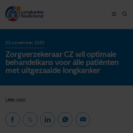
Longkanker
23 november 2020
Zorgverzekeraar CZ wil optimale
Leven met
behandelkans voor álle patiënten
met uitgezaaide longkanker
Ervaringen
Thymuskankers
Lees voor
Steun ons
Doneer nu