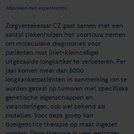
Nieuws
Afspraken met expertcentra
Agenda
Zorgverzekeraar CZ gaat samen met een
aantal ziekenhuizen het voortouw nemen
Over ons
om moleculaire diagnostiek voor
patiënten met (niet-kleincellige)
Zorgverleners
uitgezaaide longkanker te verbeteren. Per
jaar komen meer dan 5000
Contact
longkankerpatiënten in aanmerking om te
worden getest op tumoren met specifieke
genetische eigenschappen en
veranderingen, ook wel bekend als
mutaties. Voor deze groep kan
doelgerichte therapie op maat ingezet
worden. Deze therapie is veel gerichter,