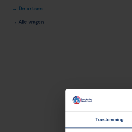
De artsen
Alle vragen
Toestemming