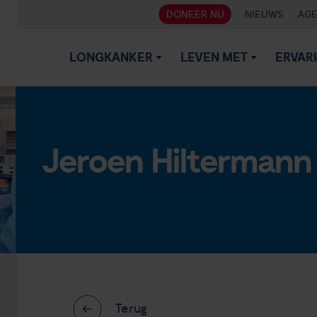
DONEER NU
NIEUWS
AG
LONGKANKER
LEVEN MET
ERVAR
Jeroen Hiltermann
Terug