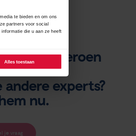
 media te bieden en om ons
ze partners voor social
nformatie die u aan ze heeft
raag voor Jeroen
Alles toestaan
ermann?
 andere experts?
 hem nu.
el je vraag