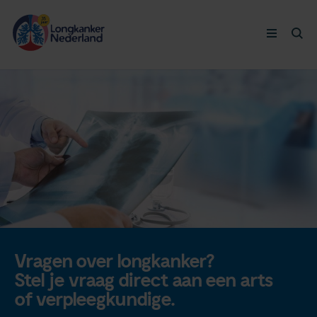
Longkanker
Leven met
Ervaringen
Thymuskankers
Steun ons
Vragen over longkanker?
Stel je vraag direct aan een arts
Doneer nu
of verpleegkundige.