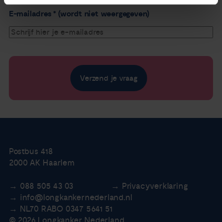
E-mailadres * (wordt niet weergegeven)
Postbus 418
2000 AK Haarlem
088 505 43 03
Privacyverklaring
info@longkankernederland.nl
NL70 RABO 0347 5641 51
© 2026 Longkanker Nederland