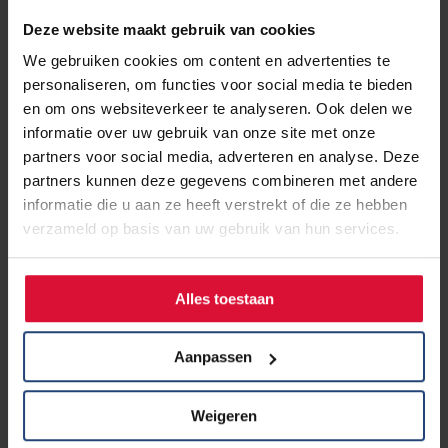
telefoonnummer of patiëntgegevens in de vraag of bij de
Deze website maakt gebruik van cookies
uitgebreide informatie. De vraag en het antwoord komen
We gebruiken cookies om content en advertenties te
op de website en zijn door iedereen te lezen.
personaliseren, om functies voor social media te bieden
en om ons websiteverkeer te analyseren. Ook delen we
De artsen uit deze rubriek geven antwoord op jouw vraag.
informatie over uw gebruik van onze site met onze
Dit is iets anders dan een second opinion.
partners voor social media, adverteren en analyse. Deze
partners kunnen deze gegevens combineren met andere
informatie die u aan ze heeft verstrekt of die ze hebben
Je vraag *
verzameld op basis van uw gebruik van hun services.
Uitgebreide informatie
Alles toestaan
Aanpassen
Naam * (wordt niet weergegeven)
Weigeren