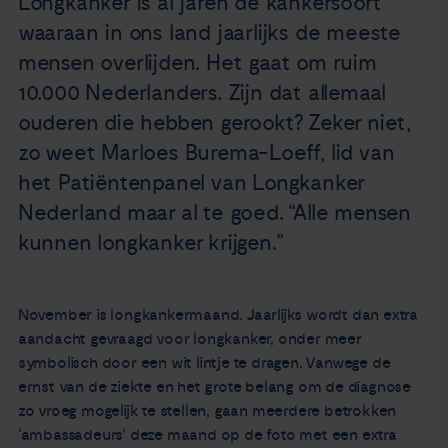
Longkanker is al jaren de kankersoort
Nieuws
waaraan in ons land jaarlijks de meeste
mensen overlijden. Het gaat om ruim
Agenda
10.000 Nederlanders. Zijn dat allemaal
ouderen die hebben gerookt? Zeker niet,
Over ons
zo weet Marloes Burema-Loeff, lid van
het Patiëntenpanel van Longkanker
Zorgverleners
Nederland maar al te goed. “Alle mensen
kunnen longkanker krijgen.”
Contact
November is longkankermaand. Jaarlijks wordt dan extra
aandacht gevraagd voor longkanker, onder meer
symbolisch door een wit lintje te dragen. Vanwege de
ernst van de ziekte en het grote belang om de diagnose
zo vroeg mogelijk te stellen, gaan meerdere betrokken
‘ambassadeurs’ deze maand op de foto met een extra