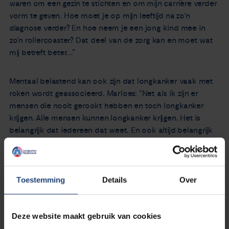
waren om een gezin te stichten en om mijn carrière verder
vorm te geven. Hoe moet je op mijn leeftijd na zo’n
diagnose verder? En hoe neem je een jong kind mee in
zo’n rollercoaster? Dat deel van de zorg kan en moet wat
mij betreft beter…”
Mentaal belastend kan ook zijn dat longkanker vaak met
roken wordt geassocieerd. Marloes: “Net als ik zijn er
mensen die nooit gerookt hebben en toch longkanker
krijgen. Alle mensen kunnen longkanker krijgen. Het is
belangrijk dat iedereen dat weet. En ook altijd belangrijk
om aandacht voor te vragen: heb je symptomen zoals
aanhoudende hoest of benauwdheid, bel de huisarts
dan.”
Toestemming
Details
Over
En nu…
Deze website maakt gebruik van cookies
“Ik ben er nog steeds. En nu? Die vraag begint zich steeds