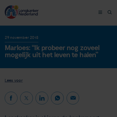
Longkanker
29 november 2018
Marloes: “Ik probeer nog zoveel
Leven met
mogelijk uit het leven te halen”
Ervaringen
Thymuskankers
Lees voor
Steun ons
Doneer nu