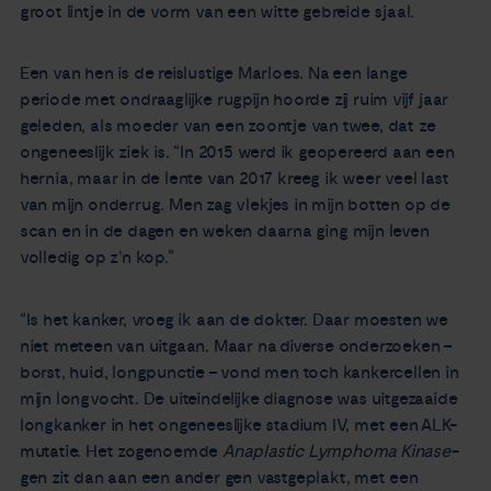
groot lintje in de vorm van een witte gebreide sjaal.
Een van hen is de reislustige Marloes. Na een lange
periode met ondraaglijke rugpijn hoorde zij ruim vijf jaar
geleden, als moeder van een zoontje van twee, dat ze
ongeneeslijk ziek is. “In 2015 werd ik geopereerd aan een
hernia, maar in de lente van 2017 kreeg ik weer veel last
van mijn onderrug. Men zag vlekjes in mijn botten op de
scan en in de dagen en weken daarna ging mijn leven
volledig op z’n kop.”
“Is het kanker, vroeg ik aan de dokter. Daar moesten we
niet meteen van uitgaan. Maar na diverse onderzoeken –
borst, huid, longpunctie – vond men toch kankercellen in
mijn longvocht. De uiteindelijke diagnose was uitgezaaide
longkanker in het ongeneeslijke stadium IV, met een ALK-
mutatie. Het zogenoemde
Anaplastic Lymphoma Kinase
-
gen zit dan aan een ander gen vastgeplakt, met een