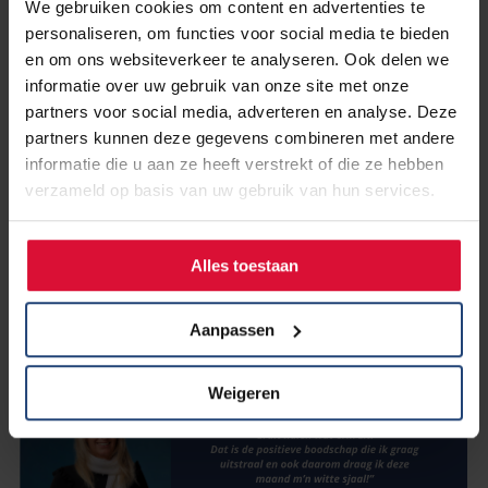
We gebruiken cookies om content en advertenties te
vaker op te dringen. Mijn rug blijft een zwakke plek,
personaliseren, om functies voor social media te bieden
werken ging daardoor niet meer, maar het lukt me nu wel
en om ons websiteverkeer te analyseren. Ook delen we
weer om een beetje te tennissen. Heerlijk! Wat is de
informatie over uw gebruik van onze site met onze
volgende stap? Ik ben blij met mijn vrijwilligerswerk voor
partners voor social media, adverteren en analyse. Deze
Longkanker Nederland, reis veel en doe veel leuke dingen
partners kunnen deze gegevens combineren met andere
met vrienden en familie.”
informatie die u aan ze heeft verstrekt of die ze hebben
verzameld op basis van uw gebruik van hun services.
“Ik was altijd al reislustig en dat is na mijn diagnose
alleen maar extra versterkt. Zo beklom ik de hoogste
bergpas in Nepal en heb ik afgelopen jaar een rondreis
Alles toestaan
door Costa Rica gemaakt. Ook trouwden we in het
eerste jaar van mijn ziekte."
Aanpassen
Weigeren