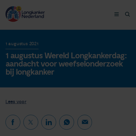
Longkanker
1 augustus 2021
1 augustus Wereld Longkankerdag:
Leven met
aandacht voor weefselonderzoek
bij longkanker
Ervaringen
Thymuskankers
Lees voor
Steun ons
Doneer nu