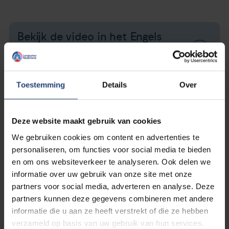
Bekijk de video in het Engels
of Turks
Op de pagina over weefselonderzoek
Toestemming
Details
Over
Lees het boekje "Longkanker,
welke vorm heb ik?"
Deze website maakt gebruik van cookies
Lees de PDF
We gebruiken cookies om content en advertenties te
personaliseren, om functies voor social media te bieden
Bestel het boekje "Longkanker,
en om ons websiteverkeer te analyseren. Ook delen we
welke vorm heb ik?"
informatie over uw gebruik van onze site met onze
Via het bestelformulier
partners voor social media, adverteren en analyse. Deze
partners kunnen deze gegevens combineren met andere
informatie die u aan ze heeft verstrekt of die ze hebben
verzameld op basis van uw gebruik van hun services.
Het boekje "Longkanker, welke vorm heb ik?" is