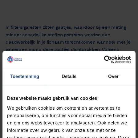
In filtersigaretten zitten gaatjes, waardoor bij een meting
minder schadelijke stoffen gemeten worden dan
daadwerkelijk in je lichaam terechtkomen wanneer met je
vingers en mond deze gaatjes dichtdrukken. Volgens
Dekker gaat het om twee tot vierentwintig keer zoveel
schadelijke stoffen, waardoor de nationale en Europese
maxima overschreden worden.
Toestemming
Details
Over
Lees het hele bericht op AD.nl ->
Deze website maakt gebruik van cookies
We gebruiken cookies om content en advertenties te
personaliseren, om functies voor social media te bieden
en om ons websiteverkeer te analyseren. Ook delen we
informatie over uw gebruik van onze site met onze
partners voor social media, adverteren en analyse. Deze