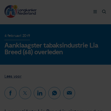
Longkanker
4 februari 2019
Aanklaagster tabaksindustrie Lia
Leven met
Breed (68) overleden
Ervaringen
Thymuskankers
Lees voor
Steun ons
Doneer nu