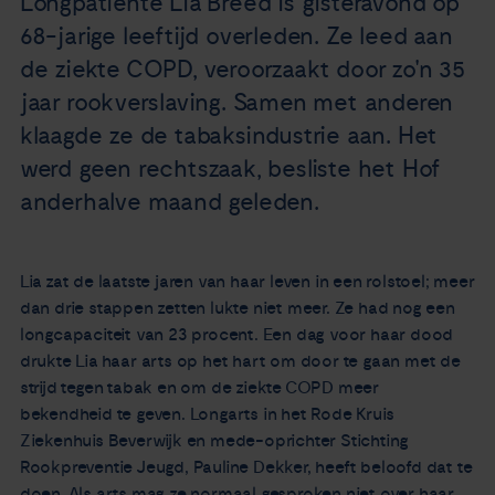
Longpatiënte Lia Breed is gisteravond op
Nieuws
68-jarige leeftijd overleden. Ze leed aan
de ziekte COPD, veroorzaakt door zo'n 35
Agenda
jaar rookverslaving. Samen met anderen
klaagde ze de tabaksindustrie aan. Het
Over ons
werd geen rechtszaak, besliste het Hof
anderhalve maand geleden.
Zorgverleners
Contact
Lia zat de laatste jaren van haar leven in een rolstoel; meer
dan drie stappen zetten lukte niet meer. Ze had nog een
longcapaciteit van 23 procent. Een dag voor haar dood
drukte Lia haar arts op het hart om door te gaan met de
strijd tegen tabak en om de ziekte COPD meer
bekendheid te geven. Longarts in het Rode Kruis
Ziekenhuis Beverwijk en mede-oprichter Stichting
Rookpreventie Jeugd, Pauline Dekker, heeft beloofd dat te
doen. Als arts mag ze normaal gesproken niet over haar