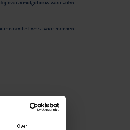
edrijfsverzamelgebouw waar John
nhuren om het werk voor mensen
Over