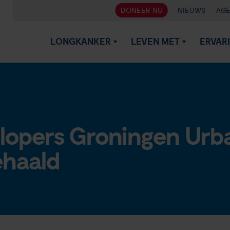
DONEER NU
NIEUWS
AG
LONGKANKER
LEVEN MET
ERVAR
lopers Groningen Urban
ehaald