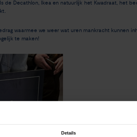
s de Decathlon, Ikea en natuurlijk het Kwadraat, het b
kt.
t bedrag waarmee we weer wat uren mankracht kunnen i
gelijk te maken!
Details