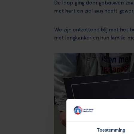
De loop ging door gebouwen zoal
met hart en ziel aan heeft gewer
We zijn ontzettend blij met he
met longkanker en hun familie mo
Toestemming