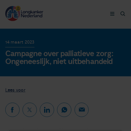
Longkanker
14 maart 2023
Campagne over palliatieve zorg:
Leven met
Ongeneeslijk, niet uitbehandeld
Ervaringen
Thymuskankers
Lees voor
Steun ons
Doneer nu