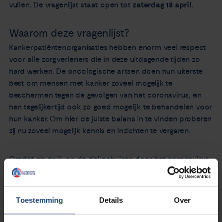
vullen. De vragenlijst staat open tot
zaterdag 18 april
.
Waarom deze vragenlijst?
Kankerpatiëntenorganisaties hebben enorm veel respect
voor alle zorgverleners die in deze uitdagende tijden zo
hard werken. De oncologische artsen doen hun uiterste
best om mensen met kanker zoveel mogelijk te
beschermen tegen de gevolgen van het coronavirus, en
hen tegelijkertijd ook zo goed mogelijk te behandelen voor
hun kanker. Om hier de juiste balans in te vinden proberen
zij nu zoveel mogelijk kennis en inzichten te vergaren.
Omdat de druk op de ziekenhuizen door het coronavirus
voorlopig nog hoog zal blijven, is het belangrijk dat er nu al
wordt nagedacht over de vraag: hoe kunnen we nu en in
de nabije toekomst zorgen dat de zorg voor mensen met
Toestemming
Details
Over
kanker zo goed mogelijk doorgaat? Medisch specialisten
zijn hier al mee bezig en hebben NFK gevraagd om in kaart