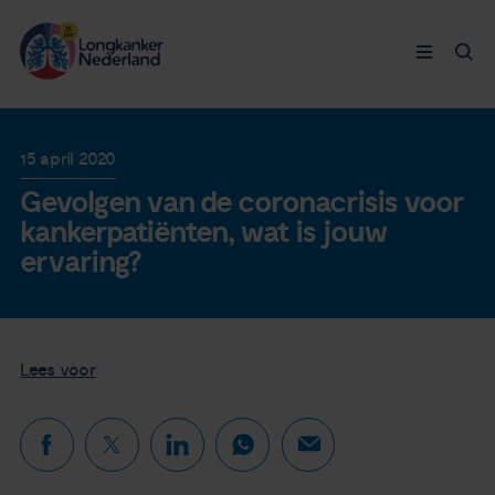
Longkanker
15 april 2020
Gevolgen van de coronacrisis voor
Leven met
kankerpatiënten, wat is jouw
ervaring?
Ervaringen
Thymuskankers
Lees voor
Steun ons
Doneer nu