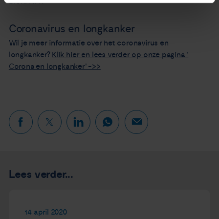
Bron: NFK
Coronavirus en longkanker
Wil je meer informatie over het coronavirus en
longkanker?
Klik hier en lees verder op onze pagina '
Corona en longkanker' ->>
Lees verder...
14 april 2020