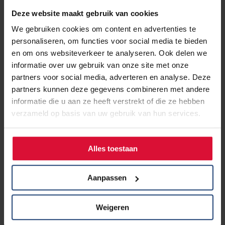
te brengen hoe kankerpatiënten de gevolgen van de
Deze website maakt gebruik van cookies
coronacrisis ervaren. Samen met medisch specialisten is
We gebruiken cookies om content en advertenties te
deze vragenlijst opgezet.
personaliseren, om functies voor social media te bieden
en om ons websiteverkeer te analyseren. Ook delen we
Door jouw ervaring anoniem te delen, kan er een goed
informatie over uw gebruik van onze site met onze
beeld gevormd worden van de situatie. Alle ervaringen
partners voor social media, adverteren en analyse. Deze
samen helpen patiëntenorganisaties, ziekenhuizen, artsen
partners kunnen deze gegevens combineren met andere
en de politiek om landelijke afspraken te maken over hoe
informatie die u aan ze heeft verstrekt of die ze hebben
de kankerzorg zo goed mogelijk door kan gaan tijdens de
verzameld op basis van uw gebruik van hun services.
coronacrisis.
Alles toestaan
Dit is een onderzoek van de Nederlandse Federatie van
Kankerpatiëntenorganisaties (NFK) in samenwerking met
de kankerpatiëntenorganisaties en de oncologische
Aanpassen
artsen verenigd in Stichting Oncologische Samenwerking
(SONCOS). Lees de
privacyverklaring
.
Weigeren