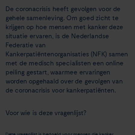
Nieuws
De coronacrisis heeft gevolgen voor de
gehele samenleving. Om goed zicht te
Agenda
krijgen op hoe mensen met kanker deze
situatie ervaren, is de Nederlandse
Over ons
Federatie van
Kankerpatiëntenorganisaties (NFK) samen
Zorgverleners
met de medisch specialisten een online
peiling gestart, waarmee ervaringen
Contact
worden opgehaald over de gevolgen van
de coronacrisis voor kankerpatiënten.
Voor wie is deze vragenlijst?
Deze vragenlijst is bedoeld voor mensen die kanker