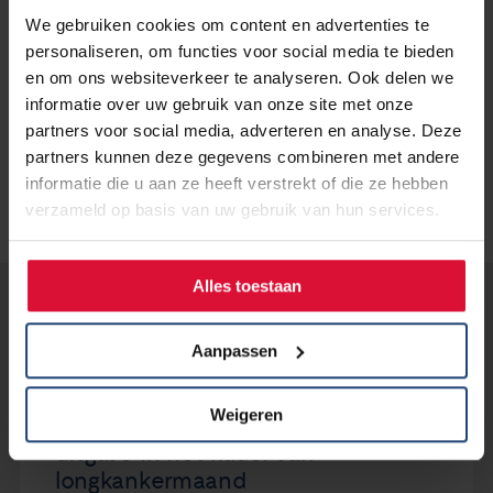
Lees verder-->
We gebruiken cookies om content en advertenties te
personaliseren, om functies voor social media te bieden
Bron: Longfonds
en om ons websiteverkeer te analyseren. Ook delen we
informatie over uw gebruik van onze site met onze
partners voor social media, adverteren en analyse. Deze
partners kunnen deze gegevens combineren met andere
informatie die u aan ze heeft verstrekt of die ze hebben
verzameld op basis van uw gebruik van hun services.
Alles toestaan
Lees verder...
Aanpassen
13 januari 2020
Weigeren
LONG Magazine - eenmalige
uitgave in het kader van
longkankermaand