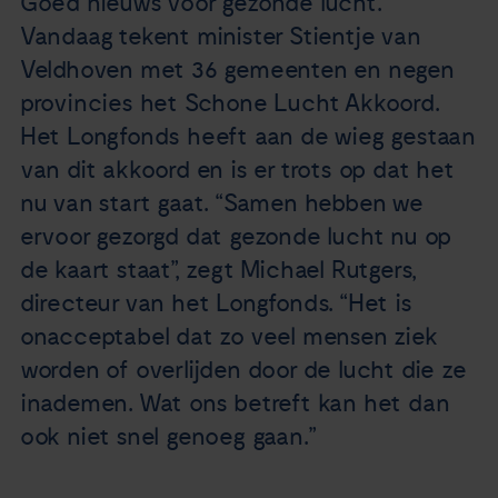
Goed nieuws voor gezonde lucht.
Nieuws
Vandaag tekent minister Stientje van
Veldhoven met 36 gemeenten en negen
Agenda
provincies het Schone Lucht Akkoord.
Het Longfonds heeft aan de wieg gestaan
Over ons
van dit akkoord en is er trots op dat het
nu van start gaat. “Samen hebben we
Zorgverleners
ervoor gezorgd dat gezonde lucht nu op
de kaart staat”, zegt Michael Rutgers,
Contact
directeur van het Longfonds. “Het is
onacceptabel dat zo veel mensen ziek
worden of overlijden door de lucht die ze
inademen. Wat ons betreft kan het dan
ook niet snel genoeg gaan.”