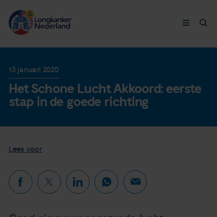
Longkanker
13 januari 2020
Het Schone Lucht Akkoord: eerste
Leven met
stap in de goede richting
Ervaringen
Thymuskankers
Lees voor
Steun ons
Doneer nu