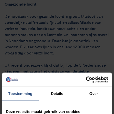
Ongezonde lucht
De noodzaak voor gezonde lucht is groot. Uitstoot van
schadelijke stoffen zoals fijnstof en stikstofdioxide van
verkeer, industrie, landbouw, houtkachels en ander
bronnen maken dat de lucht die we inademen bijna overal
in Nederland ongezond is. Daar kun je doodziek van
worden. Elk jaar overlijden in ons land 12.000 mensen
vroegtijdig door vieze lucht.
Uit recent onderzoek blijkt dat bij 1 op de 5 Nederlandse
kinderen met astma het ontstaan van de ziekte
gerelateerd is aan stikstofdioxide. Luchtvervuiling
veroorzaakt en verergert longziekten als astma en COPD.
Ook hart- en vaatziekten, longkanker, vroeggeboorten en
Toestemming
Details
Over
een lager geboortegewicht worden veroorzaakt door
luchtvervuiling.
Deze website maakt gebruik van cookies