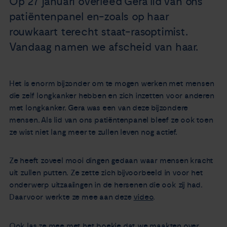
Op 27 januari overleed Gera lid van ons
Nieuws
patiëntenpanel en-zoals op haar
rouwkaart terecht staat-rasoptimist.
Agenda
Vandaag namen we afscheid van haar.
Over ons
Het is enorm bijzonder om te mogen werken met mensen
die zelf longkanker hebben en zich inzetten voor anderen
Zorgverleners
met longkanker. Gera was een van deze bijzondere
mensen. Als lid van ons patiëntenpanel bleef ze ook toen
Contact
ze wist niet lang meer te zullen leven nog actief.
Ze heeft zoveel mooi dingen gedaan waar mensen kracht
uit zullen putten. Ze zette zich bijvoorbeeld in voor het
onderwerp uitzaaiingen in de hersenen die ook zij had.
Daarvoor werkte ze mee aan deze
video
.
Ook las ze mee met het
boekje dat we maakten over