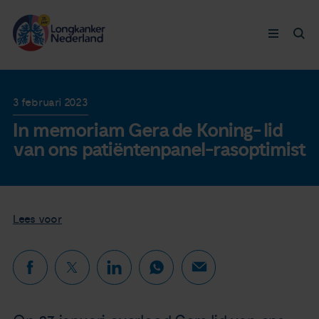
Longkanker
3 februari 2023
In memoriam Gera de Koning- lid
Leven met
van ons patiëntenpanel-rasoptimist
Ervaringen
Thymuskankers
Lees voor
Steun ons
Doneer nu