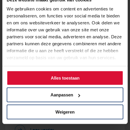
Lees verder...
We gebruiken cookies om content en advertenties te
personaliseren, om functies voor social media te bieden
en om ons websiteverkeer te analyseren. Ook delen we
informatie over uw gebruik van onze site met onze
15 mei 2019
partners voor social media, adverteren en analyse. Deze
Steun Lidia en collega's NFK die
partners kunnen deze gegevens combineren met andere
meezwemmen met Maarten van
informatie die u aan ze heeft verstrekt of die ze hebben
der Weijden
verzameld op basis van uw gebruik van hun services.
Lees verder
Alles toestaan
Aanpassen
15 mei 2019
Campagne Lucht en Longen
Weigeren
Lees verder