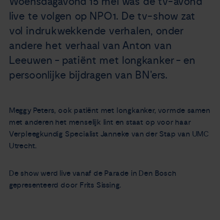
Woensdagavond 15 mei was de tv-avond
Nieuws
live te volgen op NPO1. De tv-show zat
vol indrukwekkende verhalen, onder
Agenda
andere het verhaal van Anton van
Leeuwen - patiënt met longkanker - en
Over ons
persoonlijke bijdragen van BN'ers.
Zorgverleners
Meggy Peters, ook patiënt met longkanker, vormde samen
met anderen het menselijk lint en staat op voor haar
Contact
Verpleegkundig Specialist Janneke van der Stap van UMC
Utrecht.
De show werd live vanaf de Parade in Den Bosch
gepresenteerd door Frits Sissing.