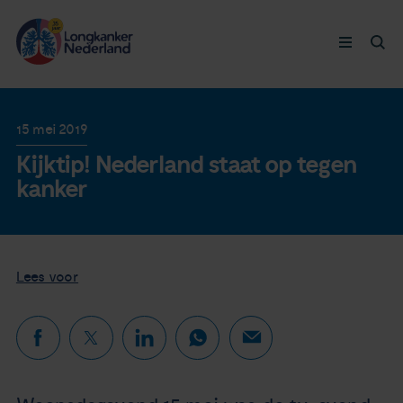
Longkanker
15 mei 2019
Kijktip! Nederland staat op tegen
Leven met
kanker
Ervaringen
Thymuskankers
Lees voor
Steun ons
Doneer nu