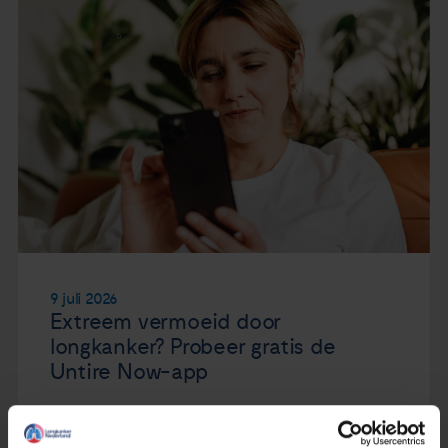
9 juli 2026
Extreem vermoeid door
longkanker? Probeer gratis de
Untire Now-app
Lees verder