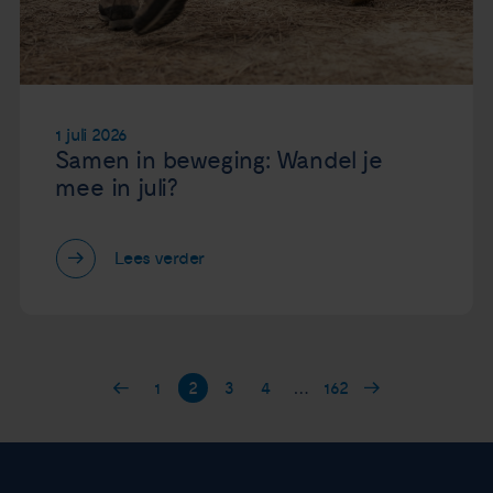
1 juli 2026
Samen in beweging: Wandel je
mee in juli?
Lees verder
1
2
3
4
…
162