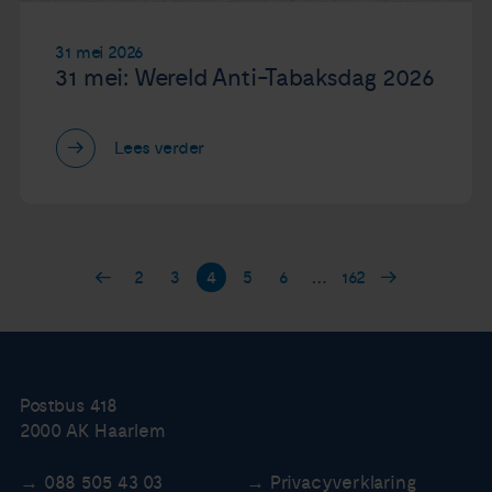
31 mei 2026
31 mei: Wereld Anti-Tabaksdag 2026
Lees verder
2
3
4
5
6
…
162
Postbus 418
2000 AK Haarlem
088 505 43 03
Privacyverklaring