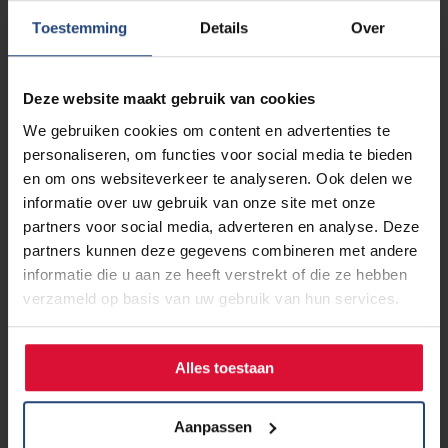
Toestemming
Details
Over
Deze website maakt gebruik van cookies
We gebruiken cookies om content en advertenties te
personaliseren, om functies voor social media te bieden
en om ons websiteverkeer te analyseren. Ook delen we
informatie over uw gebruik van onze site met onze
partners voor social media, adverteren en analyse. Deze
partners kunnen deze gegevens combineren met andere
informatie die u aan ze heeft verstrekt of die ze hebben
verzameld op basis van uw gebruik van hun services.
25 mei 2026
Jubileumbijeenkomst 35 jaar
Longkanker Nederland: maak
Alles toestaan
kennis met spreker Ewoudt van de
Garde
Aanpassen