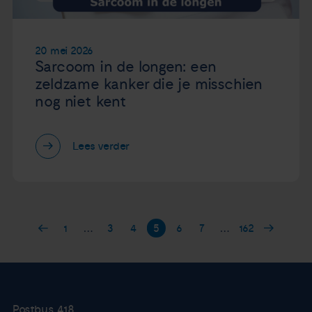
20 mei 2026
Sarcoom in de longen: een
zeldzame kanker die je misschien
nog niet kent
Lees verder
1
…
3
4
5
6
7
…
162
Postbus 418