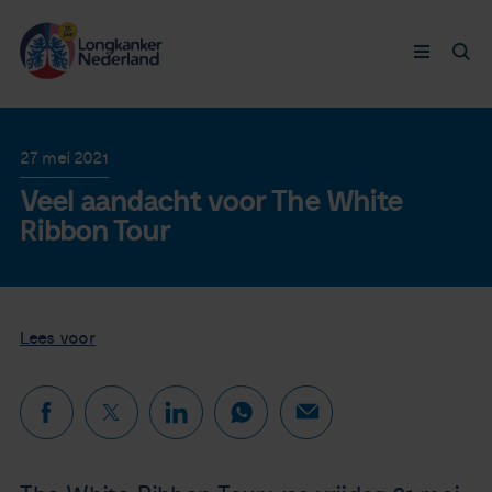
Longkanker
27 mei 2021
Veel aandacht voor The White
Leven met
Ribbon Tour
Ervaringen
Thymuskankers
Lees voor
Steun ons
Doneer nu