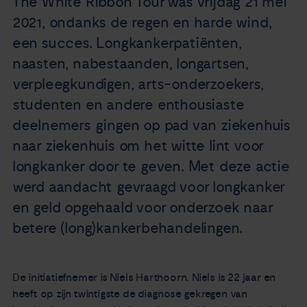
The White Ribbon Tour was vrijdag 21 mei
Nieuws
2021, ondanks de regen en harde wind,
een succes. Longkankerpatiënten,
Agenda
naasten, nabestaanden, longartsen,
verpleegkundigen, arts-onderzoekers,
Over ons
studenten en andere enthousiaste
deelnemers gingen op pad van ziekenhuis
Zorgverleners
naar ziekenhuis om het witte lint voor
longkanker door te geven. Met deze actie
Contact
werd aandacht gevraagd voor longkanker
en geld opgehaald voor onderzoek naar
betere (long)kankerbehandelingen.
De initiatiefnemer is Niels Harthoorn. Niels is 22 jaar en
heeft op zijn twintigste de diagnose gekregen van