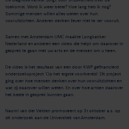
toekomst. Word ik weer beter? Hoe lang heb ik nog?
Nieuws
Sommige mensen willen alles weten over hun
vooruitzichten. Anderen denken liever niet te ver vooruit.
Agenda
Samen met Amsterdam UMC maakte Longkanker
Over ons
Nederland en anderen een video die helpt om daarover in
gesprek te gaan met uw arts en de mensen om u heen.
Zorgverleners
De video is het resultaat van een door KWF gefinancierd
Contact
onderzoeksproject ‘Op het ergste voorbereid’. Dit project
ging over hoe mensen denken over hun vooruitzichten en
wat zij daarover willen weten. En over hoe artsen daarover
het beste in gesprek kunnen gaan.
Naomi van der Velden promoveert op 31 oktober a.s. op
dit onderzoek aan de Universiteit van Amsterdam.