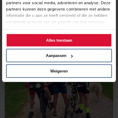
30 oktober Informatiebijeenkomst
partners voor social media, adverteren en analyse. Deze
Longkanker wat nu? in Tilburg
partners kunnen deze gegevens combineren met andere
informatie die u aan ze heeft verstrekt of die ze hebben
verzameld op basis van uw gebruik van hun services.
Lees verder
Alles toestaan
Aanpassen
Weigeren