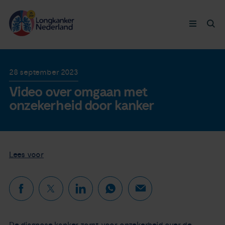
Longkanker
28 september 2023
Video over omgaan met
Leven met
onzekerheid door kanker
Ervaringen
Thymuskankers
Lees voor
Steun ons
Doneer nu
De diagnose kanker zorgt voor onzekerheid over de