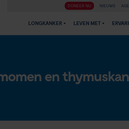
DONEER NU
NIEUWS
AG
LONGKANKER
LEVEN MET
ERVAR
momen en thymuskanke