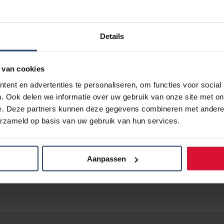
we zoveel mogelijk vragen van kijkers. Heb je een vraag
Details
mogelijk om jouw vraag via de chatfunctie van het YouTub
 van cookies
ent en advertenties te personaliseren, om functies voor social
. Ook delen we informatie over uw gebruik van onze site met on
e aan
voor de webinar op 10 november 2023.
e. Deze partners kunnen deze gegevens combineren met andere i
erzameld op basis van uw gebruik van hun services.
Aanpassen