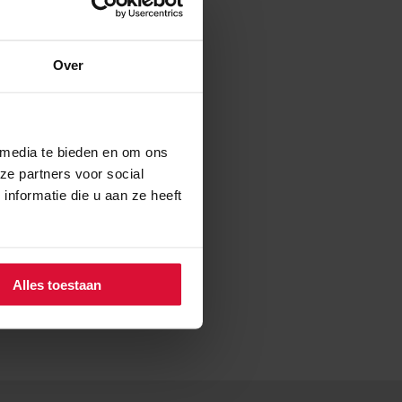
? Stel deze dan alvast via
Over
e-kanaal te stellen.
 media te bieden en om ons
ze partners voor social
nformatie die u aan ze heeft
Alles toestaan