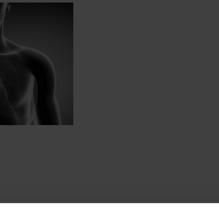
 via www.longkankernederland.nl en start om 14:00 uur.