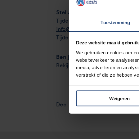
Stel alvast jouw vraag
Tijdens de webinar beantwoorden 
Toestemming
info@longkankernederland.nl
Tijdens de uitzending is het ook 
Deze website maakt gebruik
We gebruiken cookies om cont
Ben je erbij?
websiteverkeer te analyseren
meld j
Bekijk het programma en
media, adverteren en analys
verstrekt of die ze hebben v
Weigeren
Deel via