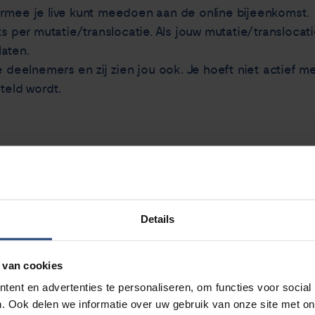
armee je live kunt meedoen aan de online bijeenkomst.
ks per mutatie/translocatie. Als jouw mutatie/translocat
aten.
e deelnemers en zij zien jou ook. Je hoeft niet actief 
teld wordt.
s en translocaties aan ons mailen via
info@longkankerne
enkomst.
Details
tie over mutaties en translocaties?
 van cookies
richte therapie
ent en advertenties te personaliseren, om functies voor social
. Ook delen we informatie over uw gebruik van onze site met on