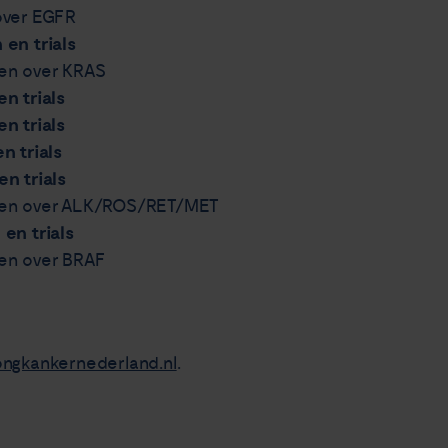
 over EGFR
en trials
len over KRAS
n trials
n trials
 trials
n trials
ellen over ALK/ROS/RET/MET
en trials
len over BRAF
ongkankernederland.nl
.