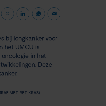
s bij longkanker voor
van het UMCU is
 oncologie in het
ntwikkelingen. Deze
kanker.
BRAF, MET, RET, KRAS).