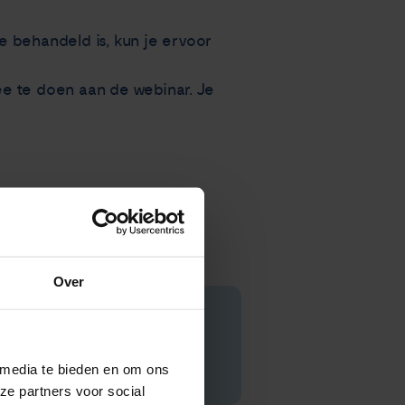
ie behandeld is, kun je ervoor
mee te doen aan de webinar. Je
derland.nl
. Ook kun je jouw
Over
 media te bieden en om ons
ze partners voor social