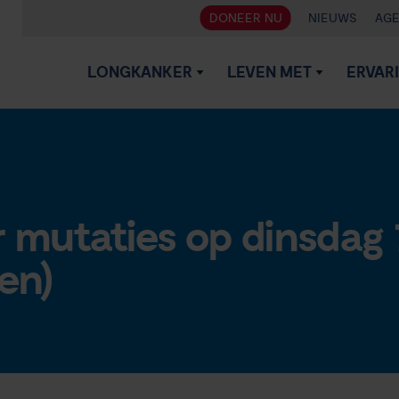
DONEER NU
NIEUWS
AG
LONGKANKER
LEVEN MET
ERVAR
 mutaties op dinsdag
en)