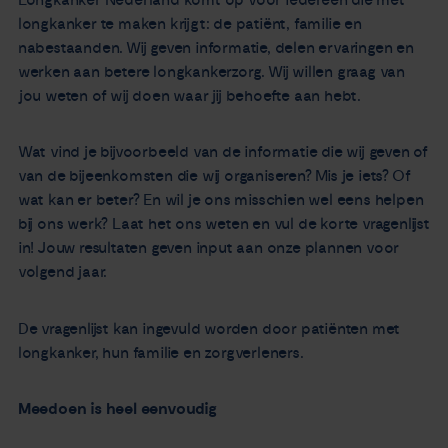
longkanker te maken krijgt: de patiënt, familie en
Nieuws
nabestaanden. Wij geven informatie, delen ervaringen en
werken aan betere longkankerzorg. Wij willen graag van
Agenda
jou weten of wij doen waar jij behoefte aan hebt.
Over ons
Wat vind je bijvoorbeeld van de informatie die wij geven of
van de bijeenkomsten die wij organiseren? Mis je iets? Of
Zorgverleners
wat kan er beter? En wil je ons misschien wel eens helpen
bij ons werk? Laat het ons weten en vul de korte vragenlijst
in! Jouw resultaten geven input aan onze plannen voor
Contact
volgend jaar.
De vragenlijst kan ingevuld worden door patiënten met
longkanker, hun familie en zorgverleners.
Meedoen is heel eenvoudig