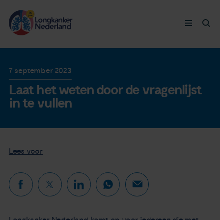
Longkanker
7 september 2023
Laat het weten door de vragenlijst
Leven met
in te vullen
Ervaringen
Thymuskankers
Lees voor
Steun ons
Doneer nu
Longkanker Nederland komt op voor iedereen die met