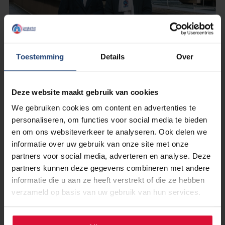
Toestemming
Details
Over
3 november 2023
Gemeente Utrecht en Longkanker
Deze website maakt gebruik van cookies
Nederland in actie tegen
We gebruiken cookies om content en advertenties te
longkanker
personaliseren, om functies voor social media te bieden
en om ons websiteverkeer te analyseren. Ook delen we
informatie over uw gebruik van onze site met onze
Lees verder
partners voor social media, adverteren en analyse. Deze
partners kunnen deze gegevens combineren met andere
informatie die u aan ze heeft verstrekt of die ze hebben
verzameld op basis van uw gebruik van hun services.