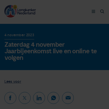
Longkanker
4 november 2023
Zaterdag 4 november
Leven met
Jaarbijeenkomst live en online te
volgen
Ervaringen
Thymuskankers
Lees voor
Steun ons
Doneer nu