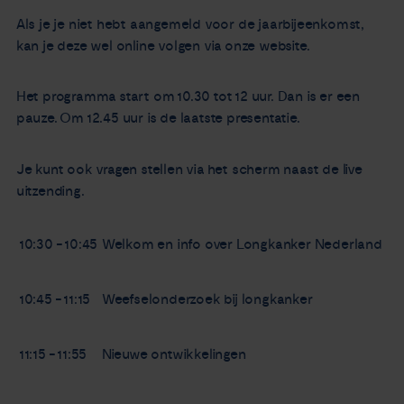
Nieuws
Als je je niet hebt aangemeld voor de jaarbijeenkomst,
kan je deze wel online volgen via onze website.
Agenda
Het programma start om 10.30 tot 12 uur. Dan is er een
pauze. Om 12.45 uur is de laatste presentatie.
Over ons
Je kunt ook vragen stellen via het scherm naast de live
Zorgverleners
uitzending.
Contact
10:30 - 10:45
Welkom en info over Longkanker Nederland
10:45 - 11:15
Weefselonderzoek bij longkanker
11:15 - 11:55
Nieuwe ontwikkelingen