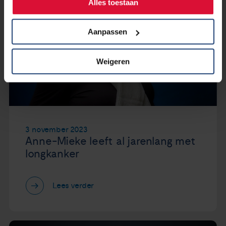
Alles toestaan
Aanpassen
Weigeren
3 november 2023
Anne-Mieke leeft al jarenlang met
longkanker
Lees verder