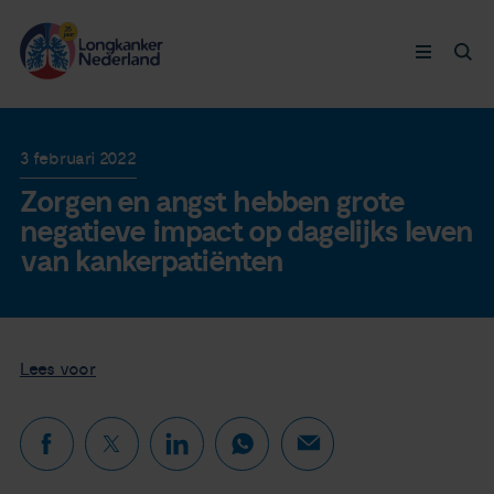
Longkanker
3 februari 2022
Zorgen en angst hebben grote
Leven met
negatieve impact op dagelijks leven
van kankerpatiënten
Ervaringen
Thymuskankers
Lees voor
Steun ons
Doneer nu