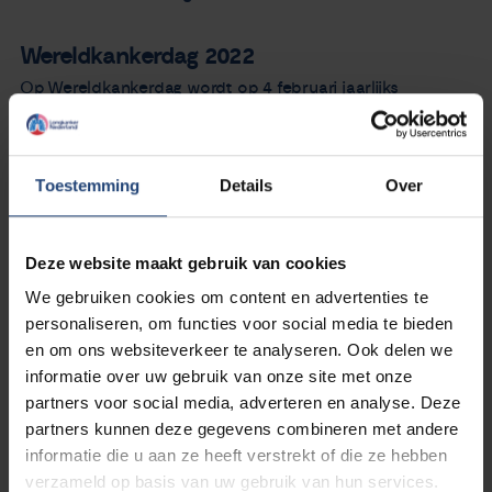
Wereldkankerdag 2022
Op Wereldkankerdag wordt op 4 februari jaarlijks
stilgestaan bij de impact die kanker heeft op patiënten en
naasten. Rondom deze dag kunnen mensen die leven met
of na kanker kennismaken met diverse zorgorganisaties in
Toestemming
Details
Over
het land. Zij zetten vanwege corona vooral online hun
deuren open voor bijvoorbeeld een luisterend oor, een
rondleiding of een lezing. Kijk op
wereldkankerdag.nl
voor
Deze website maakt gebruik van cookies
een overzicht van alle evenementen.
We gebruiken cookies om content en advertenties te
personaliseren, om functies voor social media te bieden
De meeste evenementen zijn coronaproof en dus online.
en om ons websiteverkeer te analyseren. Ook delen we
Daarom herhalen wij op Wereldkankerdag twee van onze
informatie over uw gebruik van onze site met onze
webinars. je kunt de
bijeenkomsten over longkanker en
partners voor social media, adverteren en analyse. Deze
thymomen terugkijken
.
Bekijk onze agenda
voor meer
partners kunnen deze gegevens combineren met andere
evenementen rondom Wereldkankerdag.
informatie die u aan ze heeft verstrekt of die ze hebben
verzameld op basis van uw gebruik van hun services.