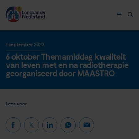
Longkanker
1 september 2023
6 oktober Themamiddag kwaliteit
Leven met
van leven met en na radiotherapie
georganiseerd door MAASTRO
Ervaringen
Thymuskankers
Lees voor
Steun ons
Doneer nu