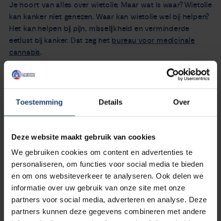
Je hoort van alles over wietolie. Maar wat is waar? Wietolie
kan kanker niet genezen. Waar kan wietolie wel bij helpen?
Het kan helpen bij pijn, misselijkheid en verminderde
eetlust bij kanker. Dat zeg het
bureau voor medicinale
cannabis
.
Overleg altijd met jouw behandeld arts als je wietolie wilt
gaan gebruiken.
Toestemming
Details
Over
Wil je meer weten over wietolie? Kijk dan de
webinar
met
de Transvaal apotheek over wietolie. Of lees de
informatie
Deze website maakt gebruik van cookies
op de website van de Transvaal apotheek
.
We gebruiken cookies om content en advertenties te
personaliseren, om functies voor social media te bieden
en om ons websiteverkeer te analyseren. Ook delen we
informatie over uw gebruik van onze site met onze
partners voor social media, adverteren en analyse. Deze
partners kunnen deze gegevens combineren met andere