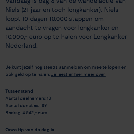
Vandaag is dag 8 van de wandelactie van
Nieuws
Niels (21 jaar en toch longkanker). Niels
loopt 10 dagen 10.000 stappen om
Agenda
aandacht te vragen voor longkanker en
10.000,- euro op te halen voor Longkanker
Over ons
Nederland.
Zorgverleners
Je kunt jezelf nog steeds aanmelden om mee te lopen en
ook geld op te halen.
Je leest er hier meer over.
Contact
Tussenstand
Aantal deelnemers: 13
Aantal donaties: 189
Bedrag: 4.542,- euro
Onze tip van de dag is