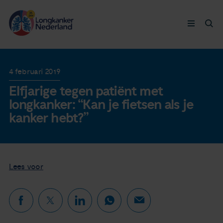
Longkanker
4 februari 2019
Elfjarige tegen patiënt met
Leven met
longkanker: “Kan je fietsen als je
kanker hebt?”
Ervaringen
Thymuskankers
Lees voor
Steun ons
Doneer nu