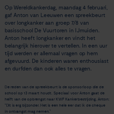
Nieuws
Op Wereldkankerdag, maandag 4 februari,
gaf Anton van Leeuwen een spreekbeurt
Agenda
over longkanker aan groep 7/8 van
basisschool De Vuurtoren in IJmuiden.
Over ons
Anton heeft longkanker en vindt het
belangrijk hierover te vertellen. In een uur
Zorgverleners
tijd werden er allemaal vragen op hem
afgevuurd. De kinderen waren enthousiast
Contact
en durfden dan ook alles te vragen.
De reden van de spreekbeurt is de sponsorloop die de
school op 13 maart houdt. Speciaal voor Anton gaat de
helft van de opbrengst naar KWF Kankerbestrijding. Anton:
“Dit is erg bijzonder. Het is een hele eer dat ik de cheque
in ontvangst mag nemen.”