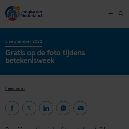
Longkanker
5 september 2023
Gratis op de foto tijdens
Leven met
betekenisweek
Ervaringen
Thymuskankers
Lees voor
Steun ons
Doneer nu