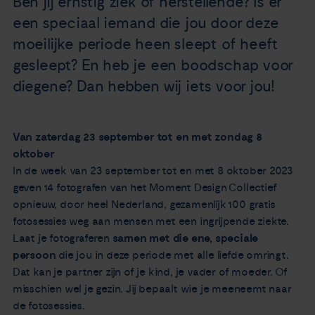
Ben jij ernstig ziek of herstellende? Is er
Nieuws
een speciaal iemand die jou door deze
moeilijke periode heen sleept of heeft
Agenda
gesleept? En heb je een boodschap voor
diegene? Dan hebben wij iets voor jou!
Over ons
Van zaterdag 23 september tot en met zondag 8
Zorgverleners
oktober
In de week van 23 september tot en met 8 oktober 2023
Contact
geven 14 fotografen van het Moment Design Collectief
opnieuw, door heel Nederland, gezamenlijk 100 gratis
fotosessies weg aan mensen met een ingrijpende ziekte.
Laat je fotograferen
samen met die ene, speciale
persoon
die jou in deze periode met alle liefde omringt.
Dat kan je partner zijn of je kind, je vader of moeder. Of
misschien wel je gezin. Jij bepaalt wie je meeneemt naar
de fotosessies.